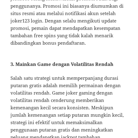
penggunanya. Promosi ini biasanya diumumkan di
situs resmi atau melalui notifikasi akun setelah
joker123 login. Dengan selalu mengikuti update
promosi, pemain dapat mendapatkan kesempatan
tambahan free spins yang tidak kalah menarik
dibandingkan bonus pendaftaran.
3. Mainkan Game dengan Volatilitas Rendah
Salah satu strategi untuk memperpanjang durasi
putaran gratis adalah memilih permainan dengan
volatilitas rendah. Game joker gaming dengan
volatilitas rendah cenderung memberikan
kemenangan kecil secara konsisten. Meskipun
jumlah kemenangan setiap putaran mungkin kecil,
strategi ini efektif untuk memaksimalkan
penggunaan putaran gratis dan meningkatkan
peluang mendapatkan jackpot tambahan.