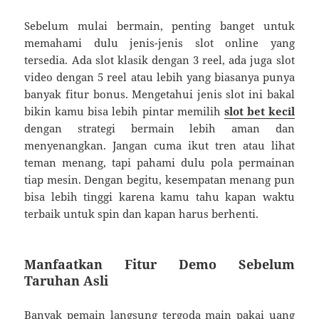
Sebelum mulai bermain, penting banget untuk
memahami dulu jenis-jenis slot online yang
tersedia. Ada slot klasik dengan 3 reel, ada juga slot
video dengan 5 reel atau lebih yang biasanya punya
banyak fitur bonus. Mengetahui jenis slot ini bakal
bikin kamu bisa lebih pintar memilih
slot bet kecil
dengan strategi bermain lebih aman dan
menyenangkan. Jangan cuma ikut tren atau lihat
teman menang, tapi pahami dulu pola permainan
tiap mesin. Dengan begitu, kesempatan menang pun
bisa lebih tinggi karena kamu tahu kapan waktu
terbaik untuk spin dan kapan harus berhenti.
Manfaatkan Fitur Demo Sebelum
Taruhan Asli
Banyak pemain langsung tergoda main pakai uang