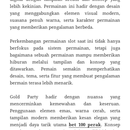
lebih kekinian. Permainan ini hadir dengan desain
yang menggabungkan elemen visual modern,
suasana penuh warna, serta karakter permainan
yang memberikan pengalaman berbeda.
Perkembangan permainan slot saat ini tidak hanya
berfokus pada sistem permainan, tetapi juga
bagaimana sebuah permainan mampu memberikan
hiburan melalui tampilan dan konsep yang
ditawarkan. Pemain semakin memperhatikan
desain, tema, serta fitur yang membuat pengalaman
bermain terasa lebih menarik.
Gold Party hadir dengan nuansa yang
mencerminkan kemewahan dan keseruan.
Penggunaan elemen emas, warna cerah, serta
tampilan modern memberikan kesan elegan yang
menjadi daya tarik utama
bet 100 perak
. Konsep