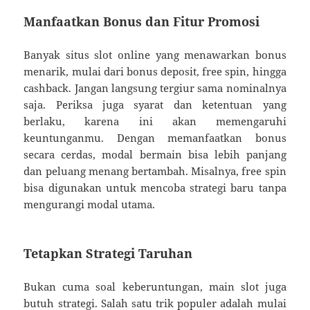
Manfaatkan Bonus dan Fitur Promosi
Banyak situs slot online yang menawarkan bonus
menarik, mulai dari bonus deposit, free spin, hingga
cashback. Jangan langsung tergiur sama nominalnya
saja. Periksa juga syarat dan ketentuan yang
berlaku, karena ini akan memengaruhi
keuntunganmu. Dengan memanfaatkan bonus
secara cerdas, modal bermain bisa lebih panjang
dan peluang menang bertambah. Misalnya, free spin
bisa digunakan untuk mencoba strategi baru tanpa
mengurangi modal utama.
Tetapkan Strategi Taruhan
Bukan cuma soal keberuntungan, main slot juga
butuh strategi. Salah satu trik populer adalah mulai