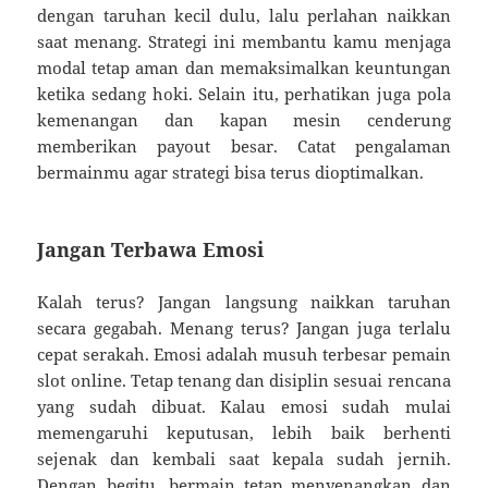
dengan taruhan kecil dulu, lalu perlahan naikkan
saat menang. Strategi ini membantu kamu menjaga
modal tetap aman dan memaksimalkan keuntungan
ketika sedang hoki. Selain itu, perhatikan juga pola
kemenangan dan kapan mesin cenderung
memberikan payout besar. Catat pengalaman
bermainmu agar strategi bisa terus dioptimalkan.
Jangan Terbawa Emosi
Kalah terus? Jangan langsung naikkan taruhan
secara gegabah. Menang terus? Jangan juga terlalu
cepat serakah. Emosi adalah musuh terbesar pemain
slot online. Tetap tenang dan disiplin sesuai rencana
yang sudah dibuat. Kalau emosi sudah mulai
memengaruhi keputusan, lebih baik berhenti
sejenak dan kembali saat kepala sudah jernih.
Dengan begitu, bermain tetap menyenangkan dan