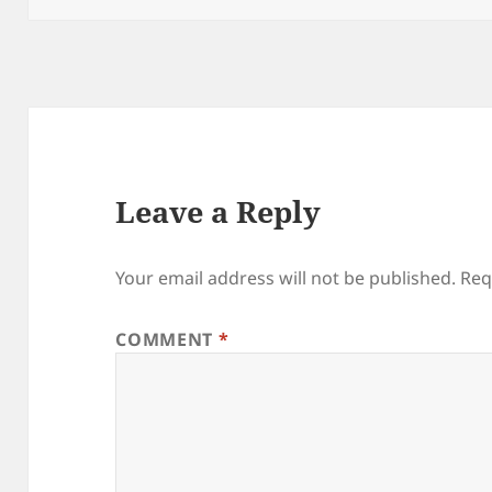
Leave a Reply
Your email address will not be published.
Req
COMMENT
*