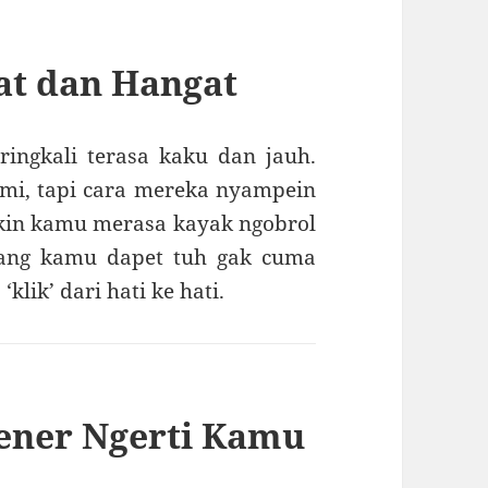
at dan Hangat
ringkali terasa kaku dan jauh.
mi, tapi cara mereka nyampein
bikin kamu merasa kayak ngobrol
yang kamu dapet tuh gak cuma
klik’ dari hati ke hati.
ener Ngerti Kamu