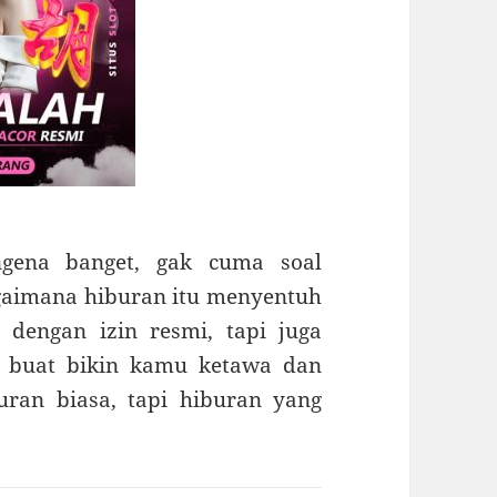
gena banget, gak cuma soal
bagaimana hiburan itu menyentuh
dengan izin resmi, tapi juga
ti buat bikin kamu ketawa dan
uran biasa, tapi hiburan yang