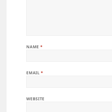
NAME
*
EMAIL
*
WEBSITE