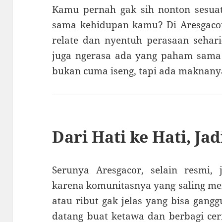
Kamu pernah gak sih nonton sesua
sama kehidupan kamu? Di Aresgacor
relate dan nyentuh perasaan sehari
juga ngerasa ada yang paham sama k
bukan cuma iseng, tapi ada maknany
Dari Hati ke Hati, J
Serunya Aresgacor, selain resmi,
karena komunitasnya yang saling men
atau ribut gak jelas yang bisa gan
datang buat ketawa dan berbagi ceri