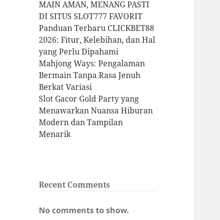
MAIN AMAN, MENANG PASTI
DI SITUS SLOT777 FAVORIT
Panduan Terbaru CLICKBET88
2026: Fitur, Kelebihan, dan Hal
yang Perlu Dipahami
Mahjong Ways: Pengalaman
Bermain Tanpa Rasa Jenuh
Berkat Variasi
Slot Gacor Gold Party yang
Menawarkan Nuansa Hiburan
Modern dan Tampilan
Menarik
Recent Comments
No comments to show.