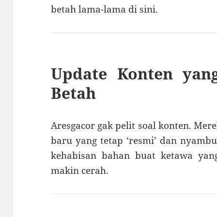
betah lama-lama di sini.
Update Konten yang
Betah
Aresgacor gak pelit soal konten. Mer
baru yang tetap ‘resmi’ dan nyambu
kehabisan bahan buat ketawa yang
makin cerah.