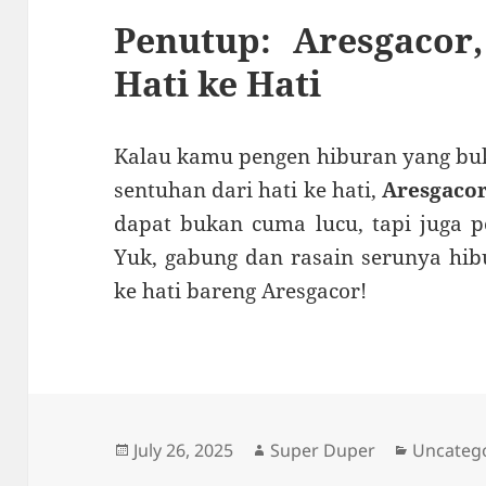
Penutup: Aresgacor
Hati ke Hati
Kalau kamu pengen hiburan yang buk
sentuhan dari hati ke hati,
Aresgaco
dapat bukan cuma lucu, tapi juga
Yuk, gabung dan rasain serunya hibu
ke hati bareng Aresgacor!
Posted
Author
Categori
July 26, 2025
Super Duper
Uncateg
on