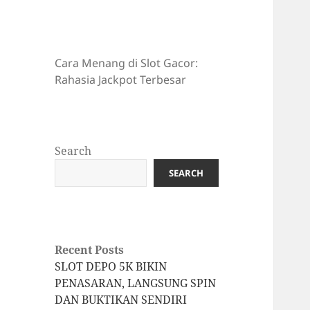
Cara Menang di Slot Gacor:
Rahasia Jackpot Terbesar
Search
SEARCH
Recent Posts
SLOT DEPO 5K BIKIN
PENASARAN, LANGSUNG SPIN
DAN BUKTIKAN SENDIRI