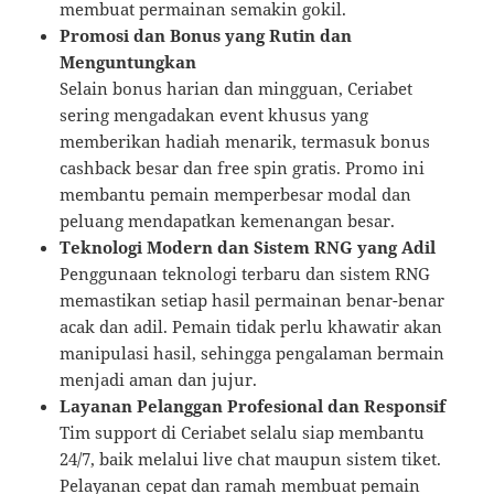
membuat permainan semakin gokil.
Promosi dan Bonus yang Rutin dan
Menguntungkan
Selain bonus harian dan mingguan, Ceriabet
sering mengadakan event khusus yang
memberikan hadiah menarik, termasuk bonus
cashback besar dan free spin gratis. Promo ini
membantu pemain memperbesar modal dan
peluang mendapatkan kemenangan besar.
Teknologi Modern dan Sistem RNG yang Adil
Penggunaan teknologi terbaru dan sistem RNG
memastikan setiap hasil permainan benar-benar
acak dan adil. Pemain tidak perlu khawatir akan
manipulasi hasil, sehingga pengalaman bermain
menjadi aman dan jujur.
Layanan Pelanggan Profesional dan Responsif
Tim support di Ceriabet selalu siap membantu
24/7, baik melalui live chat maupun sistem tiket.
Pelayanan cepat dan ramah membuat pemain