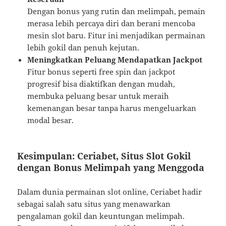
Dengan bonus yang rutin dan melimpah, pemain
merasa lebih percaya diri dan berani mencoba
mesin slot baru. Fitur ini menjadikan permainan
lebih gokil dan penuh kejutan.
Meningkatkan Peluang Mendapatkan Jackpot
Fitur bonus seperti free spin dan jackpot
progresif bisa diaktifkan dengan mudah,
membuka peluang besar untuk meraih
kemenangan besar tanpa harus mengeluarkan
modal besar.
Kesimpulan: Ceriabet, Situs Slot Gokil
dengan Bonus Melimpah yang Menggoda
Dalam dunia permainan slot online, Ceriabet hadir
sebagai salah satu situs yang menawarkan
pengalaman gokil dan keuntungan melimpah.