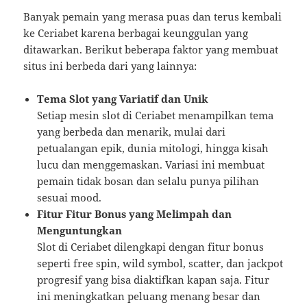
Banyak pemain yang merasa puas dan terus kembali
ke Ceriabet karena berbagai keunggulan yang
ditawarkan. Berikut beberapa faktor yang membuat
situs ini berbeda dari yang lainnya:
Tema Slot yang Variatif dan Unik
Setiap mesin slot di Ceriabet menampilkan tema
yang berbeda dan menarik, mulai dari
petualangan epik, dunia mitologi, hingga kisah
lucu dan menggemaskan. Variasi ini membuat
pemain tidak bosan dan selalu punya pilihan
sesuai mood.
Fitur Fitur Bonus yang Melimpah dan
Menguntungkan
Slot di Ceriabet dilengkapi dengan fitur bonus
seperti free spin, wild symbol, scatter, dan jackpot
progresif yang bisa diaktifkan kapan saja. Fitur
ini meningkatkan peluang menang besar dan