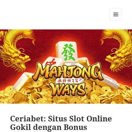
MENU
AND
WIDGETS
Ceriabet: Situs Slot Online
Gokil dengan Bonus