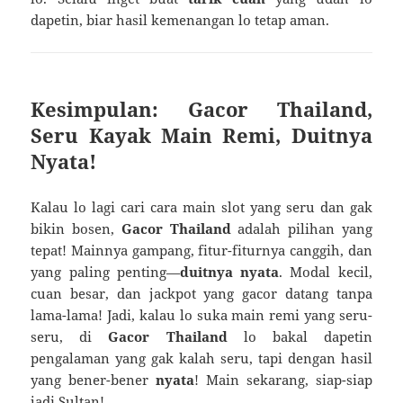
dapetin, biar hasil kemenangan lo tetap aman.
Kesimpulan: Gacor Thailand,
Seru Kayak Main Remi, Duitnya
Nyata!
Kalau lo lagi cari cara main slot yang seru dan gak
bikin bosen,
Gacor Thailand
adalah pilihan yang
tepat! Mainnya gampang, fitur-fiturnya canggih, dan
yang paling penting—
duitnya nyata
. Modal kecil,
cuan besar, dan jackpot yang gacor datang tanpa
lama-lama! Jadi, kalau lo suka main remi yang seru-
seru, di
Gacor Thailand
lo bakal dapetin
pengalaman yang gak kalah seru, tapi dengan hasil
yang bener-bener
nyata
! Main sekarang, siap-siap
jadi Sultan!