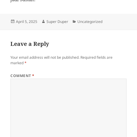
Posted
Author
Categories
April 5, 2025
Super Duper
Uncategorized
on
Leave a Reply
Your email address will not be published.
Required fields are
marked
*
COMMENT
*