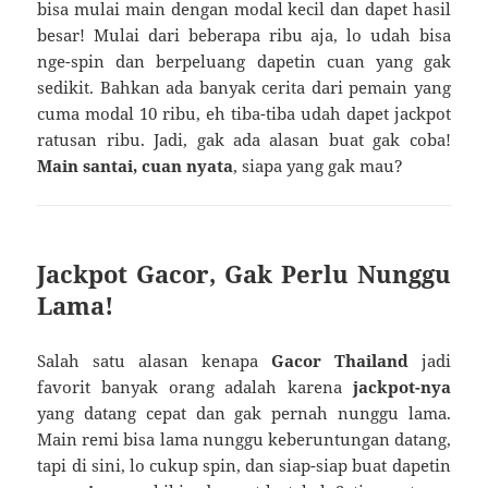
bisa mulai main dengan modal kecil dan dapet hasil
besar! Mulai dari beberapa ribu aja, lo udah bisa
nge-spin dan berpeluang dapetin cuan yang gak
sedikit. Bahkan ada banyak cerita dari pemain yang
cuma modal 10 ribu, eh tiba-tiba udah dapet jackpot
ratusan ribu. Jadi, gak ada alasan buat gak coba!
Main santai, cuan nyata
, siapa yang gak mau?
Jackpot Gacor, Gak Perlu Nunggu
Lama!
Salah satu alasan kenapa
Gacor Thailand
jadi
favorit banyak orang adalah karena
jackpot-nya
yang datang cepat dan gak pernah nunggu lama.
Main remi bisa lama nunggu keberuntungan datang,
tapi di sini, lo cukup spin, dan siap-siap buat dapetin