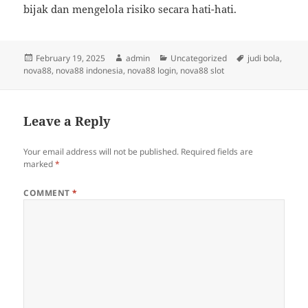
bijak dan mengelola risiko secara hati-hati.
Posted
Author
Categories
Tags
February 19, 2025
admin
Uncategorized
judi bola
,
on
nova88
,
nova88 indonesia
,
nova88 login
,
nova88 slot
Leave a Reply
Your email address will not be published.
Required fields are
marked
*
COMMENT
*