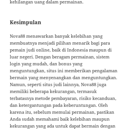
kehilangan uang dalam permainan.
Kesimpulan
Nova88 menawarkan banyak kelebihan yang
membuatnya menjadi pilihan menarik bagi para
pemain judi online, baik di Indonesia maupun di
luar negeri. Dengan beragam permainan, sistem
login yang mudah, dan bonus yang
menguntungkan, situs ini memberikan pengalaman
bermain yang menyenangkan dan menguntungkan.
Namun, seperti situs judi lainnya, Nova88 juga
memiliki beberapa kekurangan, termasuk
terbatasnya metode pembayaran, risiko kecanduan,
dan ketergantungan pada keberuntungan. Oleh
karena itu, sebelum memulai permainan, pastikan
Anda sudah memahami baik kelebihan maupun
kekurangan yang ada untuk dapat bermain dengan