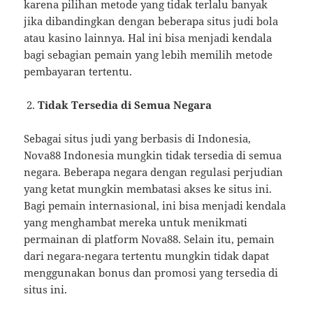
karena pilihan metode yang tidak terlalu banyak
jika dibandingkan dengan beberapa situs judi bola
atau kasino lainnya. Hal ini bisa menjadi kendala
bagi sebagian pemain yang lebih memilih metode
pembayaran tertentu.
Tidak Tersedia di Semua Negara
Sebagai situs judi yang berbasis di Indonesia,
Nova88 Indonesia mungkin tidak tersedia di semua
negara. Beberapa negara dengan regulasi perjudian
yang ketat mungkin membatasi akses ke situs ini.
Bagi pemain internasional, ini bisa menjadi kendala
yang menghambat mereka untuk menikmati
permainan di platform Nova88. Selain itu, pemain
dari negara-negara tertentu mungkin tidak dapat
menggunakan bonus dan promosi yang tersedia di
situs ini.