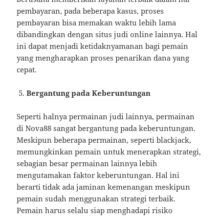
pembayaran, pada beberapa kasus, proses
pembayaran bisa memakan waktu lebih lama
dibandingkan dengan situs judi online lainnya. Hal
ini dapat menjadi ketidaknyamanan bagi pemain
yang mengharapkan proses penarikan dana yang
cepat.
Bergantung pada Keberuntungan
Seperti halnya permainan judi lainnya, permainan
di Nova88 sangat bergantung pada keberuntungan.
Meskipun beberapa permainan, seperti blackjack,
memungkinkan pemain untuk menerapkan strategi,
sebagian besar permainan lainnya lebih
mengutamakan faktor keberuntungan. Hal ini
berarti tidak ada jaminan kemenangan meskipun
pemain sudah menggunakan strategi terbaik.
Pemain harus selalu siap menghadapi risiko