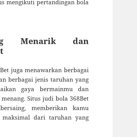
s mengikuti pertandingan bola
ng Menarik dan
t
8Bet juga menawarkan berbagai
an berbagai jenis taruhan yang
suaikan gaya bermainmu dan
menang. Situs judi bola 368Bet
bersaing, memberikan kamu
 maksimal dari taruhan yang