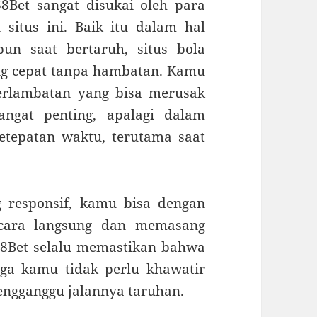
8Bet sangat disukai oleh para
situs ini. Baik itu dalam hal
pun saat bertaruh, situs bola
g cepat tanpa hambatan. Kamu
erlambatan yang bisa merusak
angat penting, apalagi dalam
tepatan waktu, terutama saat
g responsif, kamu bisa dengan
ecara langsung dan memasang
368Bet selalu memastikan bahwa
gga kamu tidak perlu khawatir
engganggu jalannya taruhan.