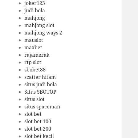
joker123
judi bola
mahjong
mahjong slot
mahjong ways 2
mauslot
maxbet
rajamerak
rtp slot
sbobet88
scatter hitam
situs judi bola
Situs SBOTOP
situs slot
situs spaceman
slot bet
slot bet 100
slot bet 200
slot bet kecil