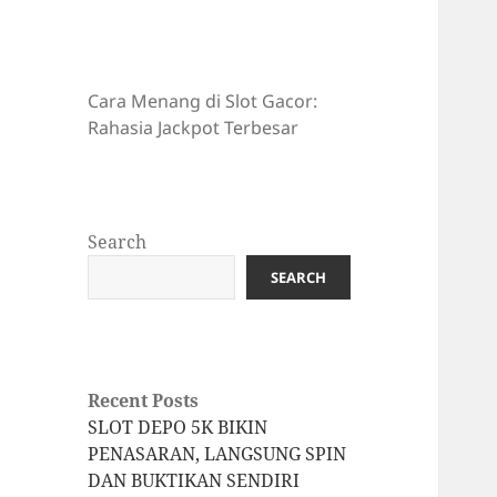
Cara Menang di Slot Gacor:
Rahasia Jackpot Terbesar
Search
SEARCH
Recent Posts
SLOT DEPO 5K BIKIN
PENASARAN, LANGSUNG SPIN
DAN BUKTIKAN SENDIRI