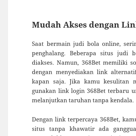
Mudah Akses dengan Link
Saat bermain judi bola online, ser
penghalang. Beberapa situs judi bo
diakses. Namun, 368Bet memiliki so
dengan menyediakan link alternati
kapan saja. Jika kamu kesulitan 
gunakan link login 368Bet terbaru
melanjutkan taruhan tanpa kendala.
Dengan link terpercaya 368Bet, kam
situs tanpa khawatir ada ganggua