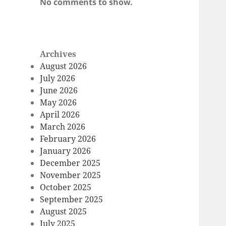
No comments to show.
Archives
August 2026
July 2026
June 2026
May 2026
April 2026
March 2026
February 2026
January 2026
December 2025
November 2025
October 2025
September 2025
August 2025
July 2025