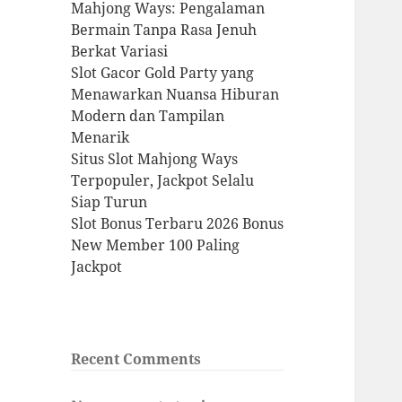
Mahjong Ways: Pengalaman
Bermain Tanpa Rasa Jenuh
Berkat Variasi
Slot Gacor Gold Party yang
Menawarkan Nuansa Hiburan
Modern dan Tampilan
Menarik
Situs Slot Mahjong Ways
Terpopuler, Jackpot Selalu
Siap Turun
Slot Bonus Terbaru 2026 Bonus
New Member 100 Paling
Jackpot
Recent Comments