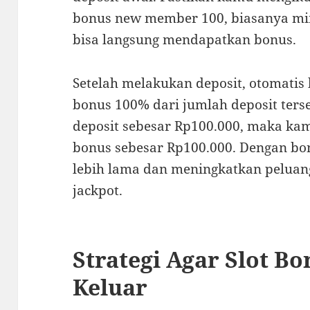
bonus new member 100, biasanya min
bisa langsung mendapatkan bonus.
Setelah melakukan deposit, otomati
bonus 100% dari jumlah deposit ters
deposit sebesar Rp100.000, maka k
bonus sebesar Rp100.000. Dengan bo
lebih lama dan meningkatkan peluang
jackpot.
Strategi Agar Slot Bo
Keluar