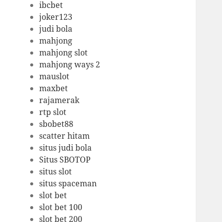
ibcbet
joker123
judi bola
mahjong
mahjong slot
mahjong ways 2
mauslot
maxbet
rajamerak
rtp slot
sbobet88
scatter hitam
situs judi bola
Situs SBOTOP
situs slot
situs spaceman
slot bet
slot bet 100
slot bet 200