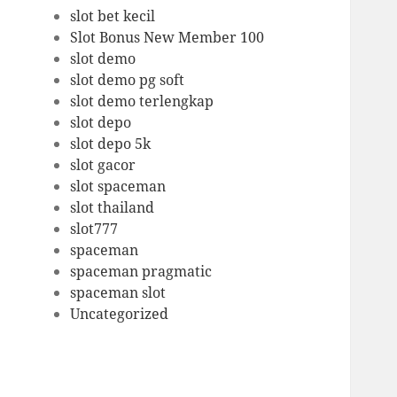
slot bet kecil
Slot Bonus New Member 100
slot demo
slot demo pg soft
slot demo terlengkap
slot depo
slot depo 5k
slot gacor
slot spaceman
slot thailand
slot777
spaceman
spaceman pragmatic
spaceman slot
Uncategorized