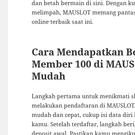
dan betah bermain di sini. Dengan k
melimpah, MAUSLOT memang pantas m
online terbaik saat ini.
Cara Mendapatkan B
Member 100 di MAU
Mudah
Langkah pertama untuk menikmati s
melakukan pendaftaran di MAUSLOT.
mudah dan cepat, cukup isi data diri
kamu. Setelah terdaftar, langkah be
deposit awal. Pastikan kamu mengiku