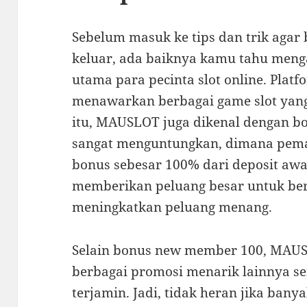
Sebelum masuk ke tips dan trik aga
keluar, ada baiknya kamu tahu men
utama para pecinta slot online. Platf
menawarkan berbagai game slot yang
itu, MAUSLOT juga dikenal dengan 
sangat menguntungkan, dimana pem
bonus sebesar 100% dari deposit awa
memberikan peluang besar untuk be
meningkatkan peluang menang.
Selain bonus new member 100, MAU
berbagai promosi menarik lainnya se
terjamin. Jadi, tidak heran jika ba