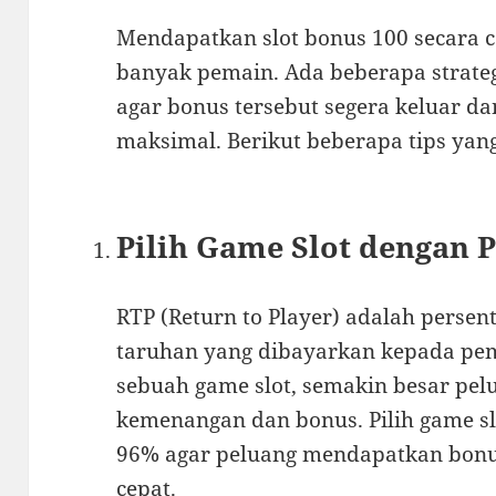
Mendapatkan slot bonus 100 secara
banyak pemain. Ada beberapa strate
agar bonus tersebut segera keluar 
maksimal. Berikut beberapa tips yang 
Pilih Game Slot dengan P
RTP (Return to Player) adalah persen
taruhan yang dibayarkan kepada pem
sebuah game slot, semakin besar p
kemenangan dan bonus. Pilih game sl
96% agar peluang mendapatkan bonu
cepat.