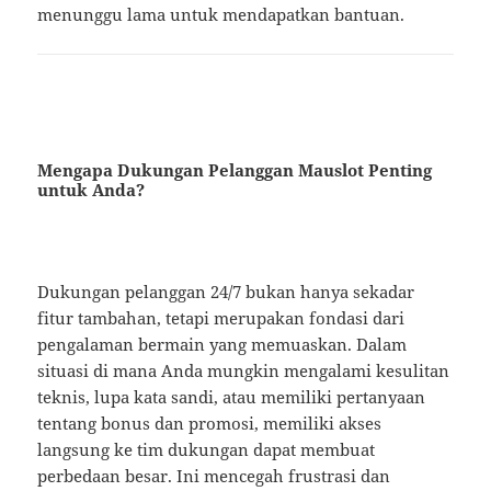
menunggu lama untuk mendapatkan bantuan.
Mengapa Dukungan Pelanggan Mauslot Penting
untuk Anda?
Dukungan pelanggan 24/7 bukan hanya sekadar
fitur tambahan, tetapi merupakan fondasi dari
pengalaman bermain yang memuaskan. Dalam
situasi di mana Anda mungkin mengalami kesulitan
teknis, lupa kata sandi, atau memiliki pertanyaan
tentang bonus dan promosi, memiliki akses
langsung ke tim dukungan dapat membuat
perbedaan besar. Ini mencegah frustrasi dan