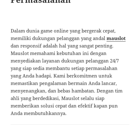
Dalam dunia game online yang bergerak cepat,
memiliki dukungan pelanggan yang andal
mauslot
dan responsif adalah hal yang sangat penting.
Mauslot memahami kebutuhan ini dengan
menyediakan layanan dukungan pelanggan 24/7
yang siap sedia membantu setiap permasalahan
yang Anda hadapi. Kami berkomitmen untuk
memastikan pengalaman bermain Anda lancar,
menyenangkan, dan bebas hambatan. Dengan tim
ahli yang berdedikasi, Mauslot selalu siap
memberikan solusi cepat dan efektif kapan pun
Anda membutuhkannya.