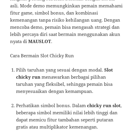
asli. Mode demo memungkinkan pemain memahami
fitur game, simbol bonus, dan kombinasi
kemenangan tanpa risiko kehilangan uang. Dengan
mencoba demo, pemain bisa mengasah strategi dan
lebih percaya diri saat bermain menggunakan akun
nyata di
MAUSLOT
.
Cara Bermain Slot Chicky Run
Pilih taruhan yang sesuai dengan modal.
Slot
chicky run
menawarkan berbagai pilihan
taruhan yang fleksibel, sehingga pemain bisa
menyesuaikan dengan kemampuan.
Perhatikan simbol bonus. Dalam
chicky run slot
,
beberapa simbol memiliki nilai lebih tinggi dan
dapat memicu fitur tambahan seperti putaran
gratis atau multiplikator kemenangan.