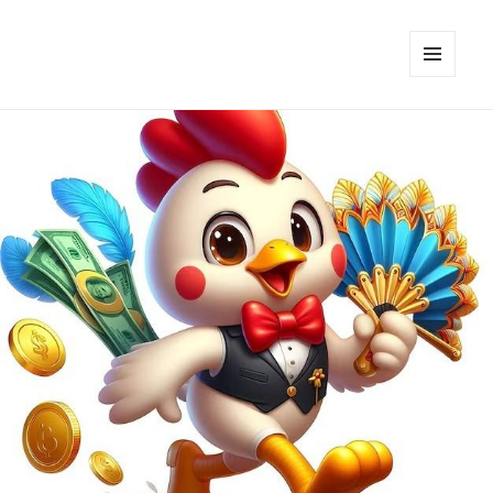
MENU
AND
WIDGETS