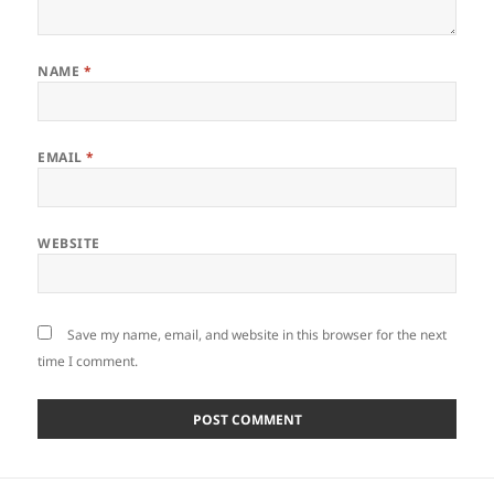
NAME
*
EMAIL
*
WEBSITE
Save my name, email, and website in this browser for the next
time I comment.
Post