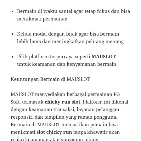
Bermain di waktu santai agar tetap fokus dan bisa
menikmati permainan
Kelola modal dengan bijak agar bisa bermain
lebih lama dan meningkatkan peluang menang
Pilih platform terpercaya seperti
MAUSLOT
untuk keamanan dan kenyamanan bermain
Keuntungan Bermain di MAUSLOT
MAUSLOT menyediakan berbagai permainan PG
Soft, termasuk
chicky run slot
. Platform ini dikenal
dengan keamanan transaksi, layanan pelanggan
responsif, dan tampilan yang ramah pengguna.
Bermain di MAUSLOT memastikan pemain bisa
menikmati
slot chicky run
tanpa khawatir akan
risiko keamanan atau gangguan teknis.