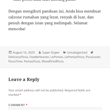
Dengan mengikuti panduan ini, Anda bisa membuat
calzone rumahan yang lezat, renyah di luar, dan
penuh dengan isian yang melimpah. Selamat
mencoba!
Posted
Author
Categories
Tags
August 16, 2025
Super Duper
Uncategorized
on
DeliciousPizza
,
FoodieHeaven
,
LePomas
,
LePomasPizza
,
PizzaLover
,
PizzaTime
,
PomasPizza
,
WoodFiredPizza
Leave a Reply
Your email address will not be published.
Required fields are
marked
*
COMMENT
*