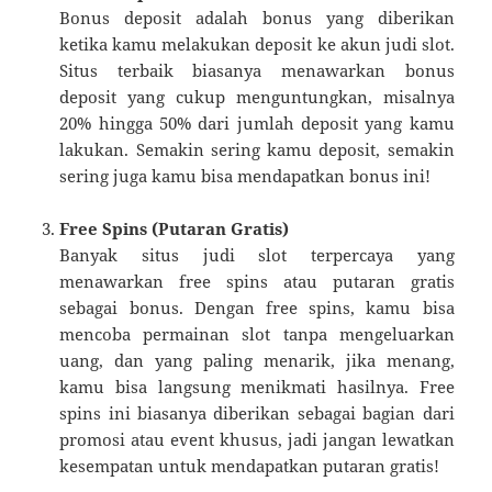
Bonus deposit adalah bonus yang diberikan
ketika kamu melakukan deposit ke akun judi slot.
Situs terbaik biasanya menawarkan bonus
deposit yang cukup menguntungkan, misalnya
20% hingga 50% dari jumlah deposit yang kamu
lakukan. Semakin sering kamu deposit, semakin
sering juga kamu bisa mendapatkan bonus ini!
Free Spins (Putaran Gratis)
Banyak situs judi slot terpercaya yang
menawarkan free spins atau putaran gratis
sebagai bonus. Dengan free spins, kamu bisa
mencoba permainan slot tanpa mengeluarkan
uang, dan yang paling menarik, jika menang,
kamu bisa langsung menikmati hasilnya. Free
spins ini biasanya diberikan sebagai bagian dari
promosi atau event khusus, jadi jangan lewatkan
kesempatan untuk mendapatkan putaran gratis!