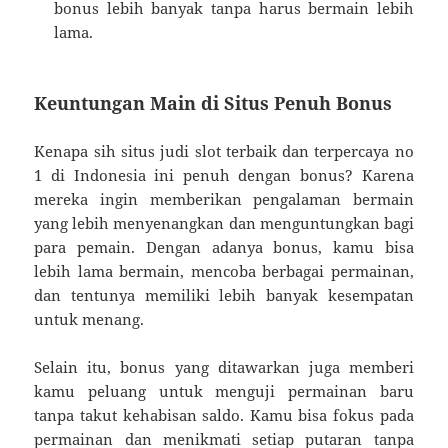
bonus lebih banyak tanpa harus bermain lebih
lama.
Keuntungan Main di Situs Penuh Bonus
Kenapa sih situs judi slot terbaik dan terpercaya no
1 di Indonesia ini penuh dengan bonus? Karena
mereka ingin memberikan pengalaman bermain
yang lebih menyenangkan dan menguntungkan bagi
para pemain. Dengan adanya bonus, kamu bisa
lebih lama bermain, mencoba berbagai permainan,
dan tentunya memiliki lebih banyak kesempatan
untuk menang.
Selain itu, bonus yang ditawarkan juga memberi
kamu peluang untuk menguji permainan baru
tanpa takut kehabisan saldo. Kamu bisa fokus pada
permainan dan menikmati setiap putaran tanpa