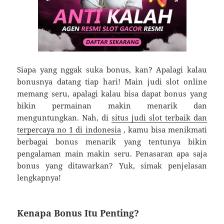
Siapa yang nggak suka bonus, kan? Apalagi kalau
bonusnya datang tiap hari! Main judi slot online
memang seru, apalagi kalau bisa dapat bonus yang
bikin permainan makin menarik dan
menguntungkan. Nah, di
situs judi slot terbaik dan
terpercaya no 1 di indonesia
, kamu bisa menikmati
berbagai bonus menarik yang tentunya bikin
pengalaman main makin seru. Penasaran apa saja
bonus yang ditawarkan? Yuk, simak penjelasan
lengkapnya!
Kenapa Bonus Itu Penting?