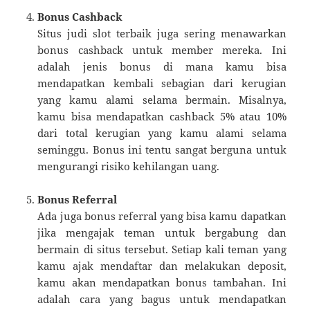
Bonus Cashback
Situs judi slot terbaik juga sering menawarkan
bonus cashback untuk member mereka. Ini
adalah jenis bonus di mana kamu bisa
mendapatkan kembali sebagian dari kerugian
yang kamu alami selama bermain. Misalnya,
kamu bisa mendapatkan cashback 5% atau 10%
dari total kerugian yang kamu alami selama
seminggu. Bonus ini tentu sangat berguna untuk
mengurangi risiko kehilangan uang.
Bonus Referral
Ada juga bonus referral yang bisa kamu dapatkan
jika mengajak teman untuk bergabung dan
bermain di situs tersebut. Setiap kali teman yang
kamu ajak mendaftar dan melakukan deposit,
kamu akan mendapatkan bonus tambahan. Ini
adalah cara yang bagus untuk mendapatkan