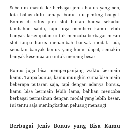
Sebelum masuk ke berbagai jenis bonus yang ada,
kita bahas dulu kenapa bonus itu penting banget.
Bonus di situs judi slot bukan hanya sekadar
tambahan saldo, tapi juga memberi kamu lebih
banyak kesempatan untuk mencoba berbagai mesin
slot tanpa harus menambah banyak modal. Jadi,
semakin banyak bonus yang kamu dapat, semakin
banyak kesempatan untuk menang besar.
Bonus juga bisa memperpanjang waktu bermain
kamu. Tanpa bonus, kamu mungkin cuma bisa main
beberapa putaran saja, tapi dengan adanya bonus,
kamu bisa bermain lebih lama, bahkan mencoba
berbagai permainan dengan modal yang lebih besar.
Ini tentu saja meningkatkan peluang menang!
Berbagai Jenis Bonus yang Bisa Kamu