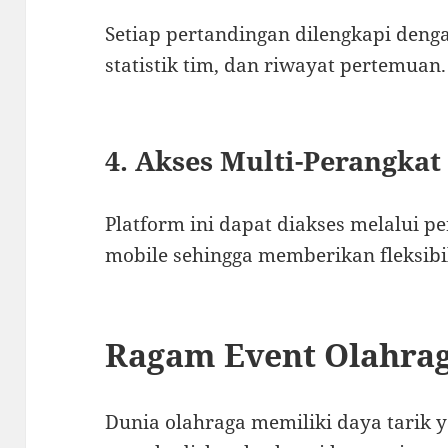
Setiap pertandingan dilengkapi dengan
statistik tim, dan riwayat pertemuan.
4. Akses Multi-Perangkat
Platform ini dapat diakses melalui 
mobile sehingga memberikan fleksibil
Ragam Event Olahra
Dunia olahraga memiliki daya tarik 