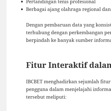
Pertandingan tenis profesional
Berbagai ajang olahraga regional dan
Dengan pembaruan data yang konsist
terhubung dengan perkembangan per
berpindah ke banyak sumber informa
Fitur Interaktif dal
IBCBET menghadirkan sejumlah fit
pengguna dalam menjelajahi informas
tersebut meliputi: