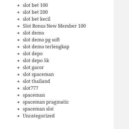
slot bet 100
slot bet 200
slot bet kecil
Slot Bonus New Member 100
slot demo
slot demo pg soft
slot demo terlengkap
slot depo
slot depo 5k
slot gacor
slot spaceman
slot thailand
slot777
spaceman
spaceman pragmatic
spaceman slot
Uncategorized