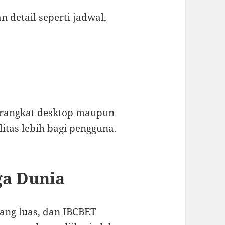
 detail seperti jadwal,
perangkat desktop maupun
itas lebih bagi pengguna.
ga Dunia
yang luas, dan IBCBET