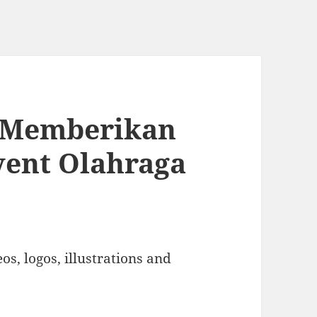
 Memberikan
vent Olahraga