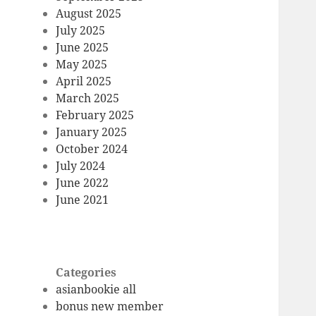
August 2025
July 2025
June 2025
May 2025
April 2025
March 2025
February 2025
January 2025
October 2024
July 2024
June 2022
June 2021
Categories
asianbookie all
bonus new member