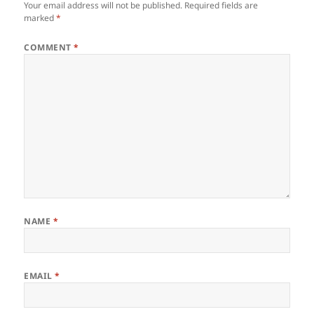
Your email address will not be published.
Required fields are
marked
*
COMMENT
*
NAME
*
EMAIL
*