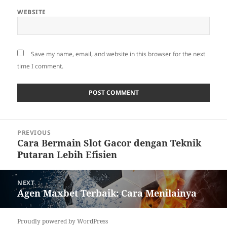
WEBSITE
Save my name, email, and website in this browser for the next
time I comment.
Post
PREVIOUS
navigation
Cara Bermain Slot Gacor dengan Teknik
Previous
Putaran Lebih Efisien
post:
NEXT
Agen Maxbet Terbaik: Cara Menilainya
Next
post:
Proudly powered by WordPress