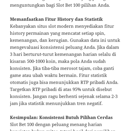
menguntungkan bagi Slot Bet 100 pilihan Anda.
Memanfaatkan Fitur History dan Statistik
Kebanyakan situs slot modern menyediakan fitur
history permainan yang mencatat setiap spin,
kemenangan, dan kerugian. Gunakan data ini untuk
mengevaluasi konsistensi peluang Anda. Jika dalam
3 hari berturut-turut kemenangan harian selalu di
kisaran 500-1000 koin, maka pola Anda sudah
konsisten. Jika tiba-tiba merosot tajam, coba ganti
game atau ubah waktu bermain. Fitur statistik
otomatis juga bisa menunjukkan RTP pribadi Anda.
Targetkan RTP pribadi di atas 95% untuk disebut
konsisten. Jangan ragu berhenti sejenak selama 2-3
jam jika statistik menunjukkan tren negatif.
Kesimpulan: Konsistensi Butuh Pilihan Cerdas
Slot Bet 100 dengan peluang menang harian