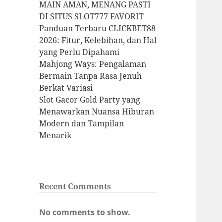
MAIN AMAN, MENANG PASTI
DI SITUS SLOT777 FAVORIT
Panduan Terbaru CLICKBET88
2026: Fitur, Kelebihan, dan Hal
yang Perlu Dipahami
Mahjong Ways: Pengalaman
Bermain Tanpa Rasa Jenuh
Berkat Variasi
Slot Gacor Gold Party yang
Menawarkan Nuansa Hiburan
Modern dan Tampilan
Menarik
Recent Comments
No comments to show.