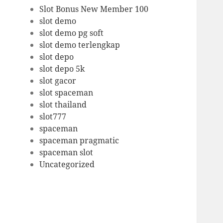
Slot Bonus New Member 100
slot demo
slot demo pg soft
slot demo terlengkap
slot depo
slot depo 5k
slot gacor
slot spaceman
slot thailand
slot777
spaceman
spaceman pragmatic
spaceman slot
Uncategorized