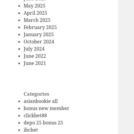
May 2025
April 2025
March 2025
February 2025
January 2025
October 2024
July 2024
June 2022
June 2021
Categories
asianbookie all
bonus new member
clickbet88
depo 25 bonus 25
ibcbet