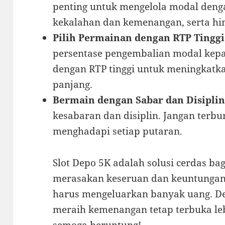
penting untuk mengelola modal denga
kekalahan dan kemenangan, serta hin
Pilih Permainan dengan RTP Tinggi
persentase pengembalian modal kepa
dengan RTP tinggi untuk meningkatk
panjang.
Bermain dengan Sabar dan Disiplin
kesabaran dan disiplin. Jangan terb
menghadapi setiap putaran.
Slot Depo 5K adalah solusi cerdas ba
merasakan keseruan dan keuntungan 
harus mengeluarkan banyak uang. D
meraih kemenangan tetap terbuka le