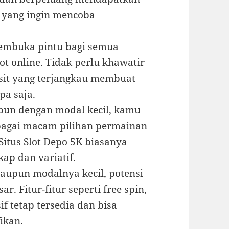
n yang ingin mencoba
embuka pintu bagi semua
t online. Tidak perlu khawatir
osit yang terjangkau membuat
pa saja.
un dengan modal kecil, kamu
agai macam pilihan permainan
Situs Slot Depo 5K biasanya
ap dan variatif.
upun modalnya kecil, potensi
r. Fitur-fitur seperti free spin,
if tetap tersedia dan bisa
ikan.