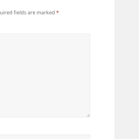
uired fields are marked
*