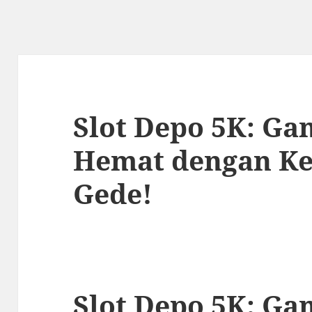
Slot Depo 5K: Ga
Hemat dengan K
Gede!
Slot Depo 5K: Ga