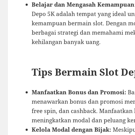
Belajar dan Mengasah Kemampuan
Depo 5K adalah tempat yang ideal u
kemampuan bermain slot. Dengan mo
berbagai strategi dan memahami me
kehilangan banyak uang.
Tips Bermain Slot D
Manfaatkan Bonus dan Promosi:
Ba
menawarkan bonus dan promosi menar
free spin, dan cashback. Manfaatkan
meningkatkan modal dan peluang k
Kelola Modal dengan Bijak:
Meskipu