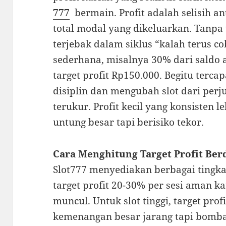
777
bermain. Profit adalah selisih a
total modal yang dikeluarkan. Tanpa
terjebak dalam siklus “kalah terus co
sederhana, misalnya 30% dari saldo a
target profit Rp150.000. Begitu tercapa
disiplin dan mengubah slot dari per
terukur. Profit kecil yang konsisten 
untung besar tapi berisiko tekor.
Cara Menghitung Target Profit Berd
Slot777 menyediakan berbagai tingkat 
target profit 20-30% per sesi aman k
muncul. Untuk slot tinggi, target pro
kemenangan besar jarang tapi bombas