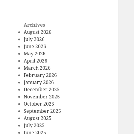
Archives
August 2026
July 2026
June 2026
May 2026
April 2026
March 2026
February 2026
January 2026
December 2025
November 2025
October 2025
September 2025
August 2025
July 2025
June 2025