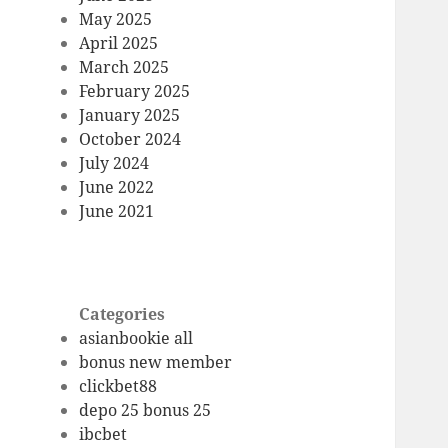
May 2025
April 2025
March 2025
February 2025
January 2025
October 2024
July 2024
June 2022
June 2021
Categories
asianbookie all
bonus new member
clickbet88
depo 25 bonus 25
ibcbet