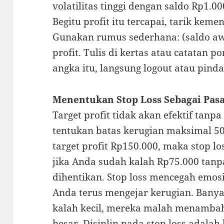
volatilitas tinggi dengan saldo Rp1.00
Begitu profit itu tercapai, tarik kem
Gunakan rumus sederhana: (saldo awa
profit. Tulis di kertas atau catatan p
angka itu, langsung logout atau pind
Menentukan Stop Loss Sebagai Pasa
Target profit tidak akan efektif tanpa 
tentukan batas kerugian maksimal 50%
target profit Rp150.000, maka stop lo
jika Anda sudah kalah Rp75.000 tanpa
dihentikan. Stop loss mencegah emo
Anda terus mengejar kerugian. Banya
kalah kecil, mereka malah menamba
besar. Disiplin pada stop loss adal