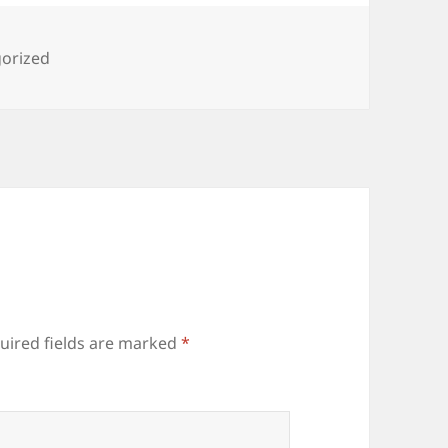
ies
orized
uired fields are marked
*