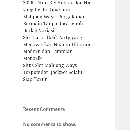
2026: Fitur, Kelebihan, dan Hal
yang Perlu Dipahami
Mahjong Ways: Pengalaman
Bermain Tanpa Rasa Jenuh
Berkat Variasi
Slot Gacor Gold Party yang
Menawarkan Nuansa Hiburan
Modern dan Tampilan
Menarik
Situs Slot Mahjong Ways
Terpopuler, Jackpot Selalu
Siap Turun
Recent Comments
No comments to show.