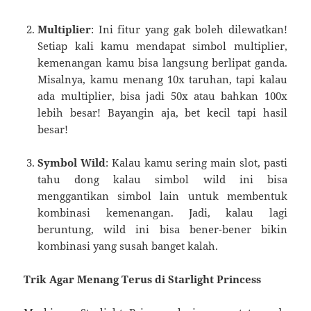
Multiplier
: Ini fitur yang gak boleh dilewatkan!
Setiap kali kamu mendapat simbol multiplier,
kemenangan kamu bisa langsung berlipat ganda.
Misalnya, kamu menang 10x taruhan, tapi kalau
ada multiplier, bisa jadi 50x atau bahkan 100x
lebih besar! Bayangin aja, bet kecil tapi hasil
besar!
Symbol Wild
: Kalau kamu sering main slot, pasti
tahu dong kalau simbol wild ini bisa
menggantikan simbol lain untuk membentuk
kombinasi kemenangan. Jadi, kalau lagi
beruntung, wild ini bisa bener-bener bikin
kombinasi yang susah banget kalah.
Trik Agar Menang Terus di Starlight Princess