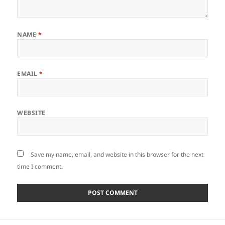
NAME
*
EMAIL
*
WEBSITE
Save my name, email, and website in this browser for the next
time I comment.