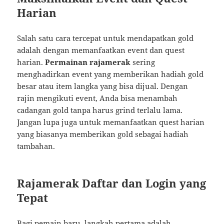
Harian
Salah satu cara tercepat untuk mendapatkan gold
adalah dengan memanfaatkan event dan quest
harian.
Permainan rajamerak
sering
menghadirkan event yang memberikan hadiah gold
besar atau item langka yang bisa dijual. Dengan
rajin mengikuti event, Anda bisa menambah
cadangan gold tanpa harus grind terlalu lama.
Jangan lupa juga untuk memanfaatkan quest harian
yang biasanya memberikan gold sebagai hadiah
tambahan.
Rajamerak Daftar dan Login yang
Tepat
Bagi pemain baru, langkah pertama adalah