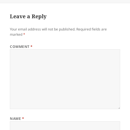
Leave a Reply
Your email address will not be published.
Required fields are
marked
*
COMMENT
*
NAME
*