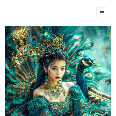
MENU
AND
WIDGETS