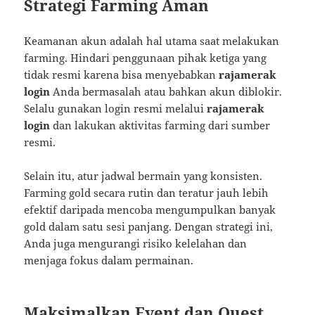
Strategi Farming Aman
Keamanan akun adalah hal utama saat melakukan
farming. Hindari penggunaan pihak ketiga yang
tidak resmi karena bisa menyebabkan
rajamerak
login
Anda bermasalah atau bahkan akun diblokir.
Selalu gunakan login resmi melalui
rajamerak
login
dan lakukan aktivitas farming dari sumber
resmi.
Selain itu, atur jadwal bermain yang konsisten.
Farming gold secara rutin dan teratur jauh lebih
efektif daripada mencoba mengumpulkan banyak
gold dalam satu sesi panjang. Dengan strategi ini,
Anda juga mengurangi risiko kelelahan dan
menjaga fokus dalam permainan.
Maksimalkan Event dan Quest