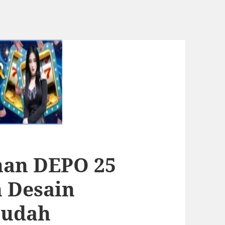
nan DEPO 25
 Desain
Mudah