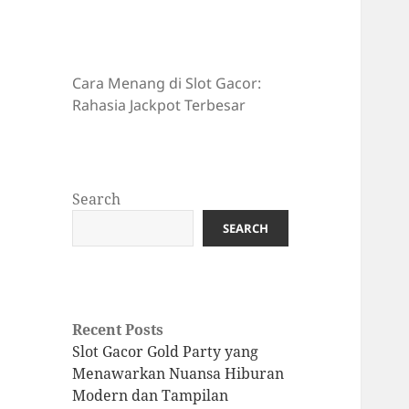
Cara Menang di Slot Gacor:
Rahasia Jackpot Terbesar
Search
SEARCH
Recent Posts
Slot Gacor Gold Party yang
Menawarkan Nuansa Hiburan
Modern dan Tampilan