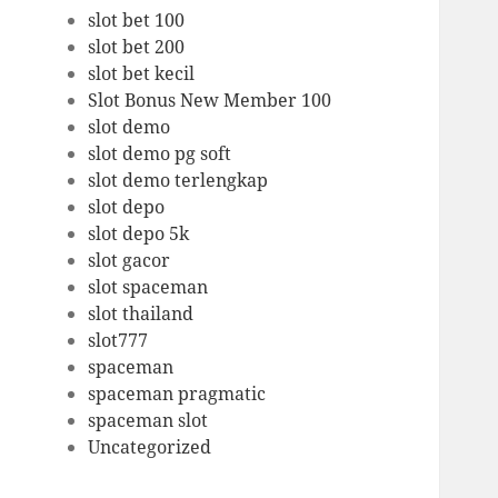
slot bet 100
slot bet 200
slot bet kecil
Slot Bonus New Member 100
slot demo
slot demo pg soft
slot demo terlengkap
slot depo
slot depo 5k
slot gacor
slot spaceman
slot thailand
slot777
spaceman
spaceman pragmatic
spaceman slot
Uncategorized