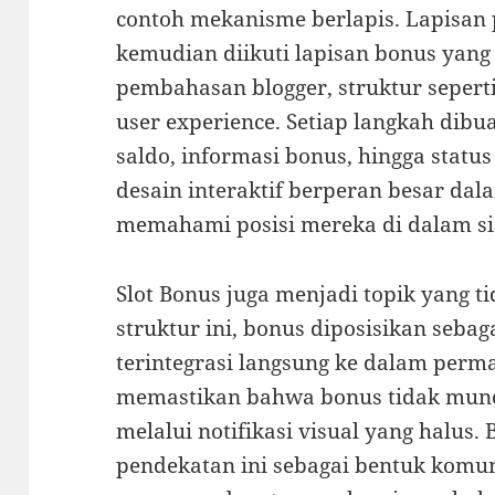
contoh mekanisme berlapis. Lapisan 
kemudian diikuti lapisan bonus yang 
pembahasan blogger, struktur seperti i
user experience. Setiap langkah dibua
saldo, informasi bonus, hingga statu
desain interaktif berperan besar d
memahami posisi mereka di dalam s
Slot Bonus juga menjadi topik yang t
struktur ini, bonus diposisikan seba
terintegrasi langsung ke dalam perma
memastikan bahwa bonus tidak muncu
melalui notifikasi visual yang halus. 
pendekatan ini sebagai bentuk komun