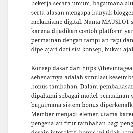
bekerja secara umum, bagaimana al
serta alasan mengapa banyak blogge
mekanisme digital. Nama MAUSLOT s
karena dijadikan contoh platform y
permainan dengan tampilan rapi dan 
dipelajari dari sisi konsep, bukan a
Konsep dasar dari
https://thevintag
sebenarnya adalah simulasi keseimba
bonus tambahan. Dalam pembahasan i
dipahami sebagai model permainan y
bagaimana sistem bonus diperkenalk
Member menjadi elemen utama karen
pengenalan fitur tambahan bagi pen
desain interaktif, bonus ini tidak ha