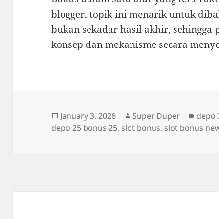
blogger, topik ini menarik untuk diba
bukan sekadar hasil akhir, sehingg
konsep dan mekanisme secara menye
Posted
Author
Categ
January 3, 2026
Super Duper
depo 
on
depo 25 bonus 25
,
slot bonus
,
slot bonus n