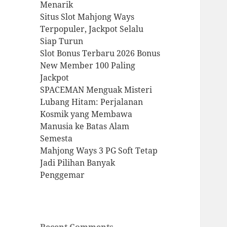
Menarik
Situs Slot Mahjong Ways
Terpopuler, Jackpot Selalu
Siap Turun
Slot Bonus Terbaru 2026 Bonus
New Member 100 Paling
Jackpot
SPACEMAN Menguak Misteri
Lubang Hitam: Perjalanan
Kosmik yang Membawa
Manusia ke Batas Alam
Semesta
Mahjong Ways 3 PG Soft Tetap
Jadi Pilihan Banyak
Penggemar