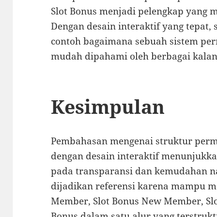
Slot Bonus menjadi pelengkap yang 
Dengan desain interaktif yang tepat, s
contoh bagaimana sebuah sistem perm
mudah dipahami oleh berbagai kalan
Kesimpulan
Pembahasan mengenai struktur per
dengan desain interaktif menunjukk
pada transparansi dan kemudahan n
dijadikan referensi karena mampu 
Member, Slot Bonus New Member, Slot
Bonus dalam satu alur yang terstruk