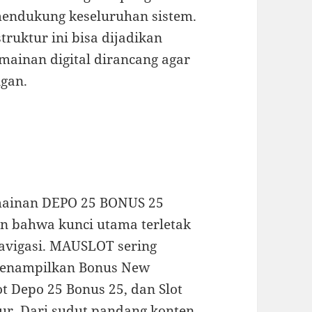
mendukung keseluruhan sistem.
truktur ini bisa dijadikan
ainan digital dirancang agar
gan.
mainan DEPO 25 BONUS 25
an bahwa kunci utama terletak
avigasi. MAUSLOT sering
menampilkan Bonus New
 Depo 25 Bonus 25, dan Slot
tur. Dari sudut pandang konten