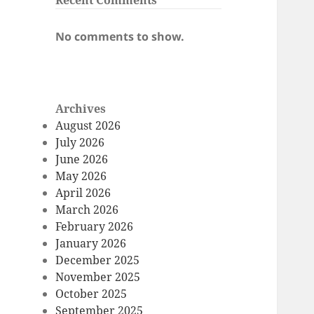
Recent Comments
No comments to show.
Archives
August 2026
July 2026
June 2026
May 2026
April 2026
March 2026
February 2026
January 2026
December 2025
November 2025
October 2025
September 2025