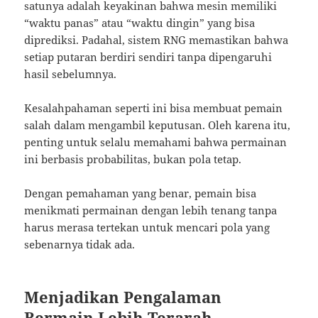
satunya adalah keyakinan bahwa mesin memiliki
“waktu panas” atau “waktu dingin” yang bisa
diprediksi. Padahal, sistem RNG memastikan bahwa
setiap putaran berdiri sendiri tanpa dipengaruhi
hasil sebelumnya.
Kesalahpahaman seperti ini bisa membuat pemain
salah dalam mengambil keputusan. Oleh karena itu,
penting untuk selalu memahami bahwa permainan
ini berbasis probabilitas, bukan pola tetap.
Dengan pemahaman yang benar, pemain bisa
menikmati permainan dengan lebih tenang tanpa
harus merasa tertekan untuk mencari pola yang
sebenarnya tidak ada.
Menjadikan Pengalaman
Bermain Lebih Terarah