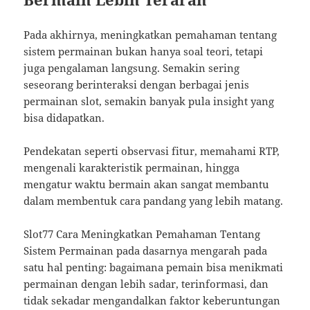
Pada akhirnya, meningkatkan pemahaman tentang
sistem permainan bukan hanya soal teori, tetapi
juga pengalaman langsung. Semakin sering
seseorang berinteraksi dengan berbagai jenis
permainan slot, semakin banyak pula insight yang
bisa didapatkan.
Pendekatan seperti observasi fitur, memahami RTP,
mengenali karakteristik permainan, hingga
mengatur waktu bermain akan sangat membantu
dalam membentuk cara pandang yang lebih matang.
Slot77 Cara Meningkatkan Pemahaman Tentang
Sistem Permainan pada dasarnya mengarah pada
satu hal penting: bagaimana pemain bisa menikmati
permainan dengan lebih sadar, terinformasi, dan
tidak sekadar mengandalkan faktor keberuntungan