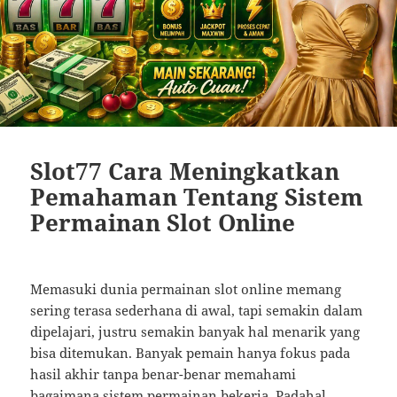
Slot77 Cara Meningkatkan
Pemahaman Tentang Sistem
Permainan Slot Online
Memasuki dunia permainan slot online memang
sering terasa sederhana di awal, tapi semakin dalam
dipelajari, justru semakin banyak hal menarik yang
bisa ditemukan. Banyak pemain hanya fokus pada
hasil akhir tanpa benar-benar memahami
bagaimana sistem permainan bekerja. Padahal,