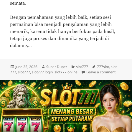
semata.
Dengan pemahaman yang lebih baik, setiap sesi
permainan bisa menjadi pengalaman yang lebih
menarik, karena tidak hanya berfokus pada hasil,
tetapi juga proses dan dinamika yang terjadi di
dalamnya.
Posted
Author
Categories
Tags
June 25, 2026
Super Duper
slot777
777slot
,
slot
on
on Slot77
777
,
slot777
,
slot777 login
,
slot777 online
Leave a comment