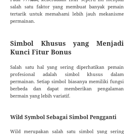
salah satu faktor yang membuat banyak pemain
tertarik untuk memahami lebih jauh mekanisme
permainan.
Simbol Khusus yang Menjadi
Kunci Fitur Bonus
Salah satu hal yang sering diperhatikan pemain
profesional adalah simbol khusus dalam
permainan. Setiap simbol biasanya memiliki fungsi
berbeda dan dapat memberikan pengalaman
bermain yang lebih variatif.
Wild Symbol Sebagai Simbol Pengganti
Wild merupakan salah satu simbol yang sering