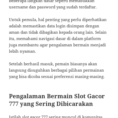
beberapa langkah dasar seperti memasukkan
username dan password yang sudah terdaftar.
Untuk pemula, hal penting yang perlu diperhatikan
adalah memastikan data login disimpan dengan
aman dan tidak dibagikan kepada orang lain. Selain
itu, memahami navigasi dasar di dalam platform
juga membantu agar pengalaman bermain menjadi
lebih nyaman.
Setelah berhasil masuk, pemain biasanya akan
langsung disuguhkan berbagai pilihan permainan
yang bisa dicoba sesuai preferensi masing-masing.
Pengalaman Bermain Slot Gacor
777 yang Sering Dibicarakan
Istilah slot gacor 777 sering muncul di komunitas