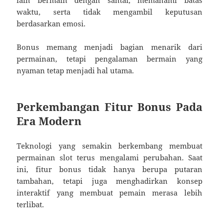
lain bermain dengan santai, memahami batas
waktu, serta tidak mengambil keputusan
berdasarkan emosi.
Bonus memang menjadi bagian menarik dari
permainan, tetapi pengalaman bermain yang
nyaman tetap menjadi hal utama.
Perkembangan Fitur Bonus Pada
Era Modern
Teknologi yang semakin berkembang membuat
permainan slot terus mengalami perubahan. Saat
ini, fitur bonus tidak hanya berupa putaran
tambahan, tetapi juga menghadirkan konsep
interaktif yang membuat pemain merasa lebih
terlibat.