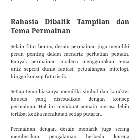
Rahasia Dibalik Tampilan dan
Tema Permainan
Selain fitur bonus, desain permainan juga memiliki
peran penting dalam menarik perhatian pemain.
Banyak permainan modern menggunakan tema
unik seperti dunia fantasi, petualangan, mitologi,
hingga konsep futuristik.
Setiap tema biasanya memiliki simbol dan karakter
khusus yang disesuaikan dengan konsep
permainan. Hal ini membuat pemain merasa lebih
terlibat ketika menikmati setiap putaran.
Permainan dengan desain menarik juga sering
memberikan pengalaman berbeda karena