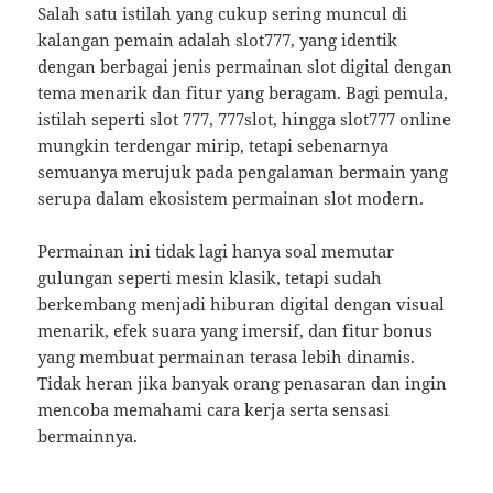
Salah satu istilah yang cukup sering muncul di
kalangan pemain adalah slot777, yang identik
dengan berbagai jenis permainan slot digital dengan
tema menarik dan fitur yang beragam. Bagi pemula,
istilah seperti slot 777, 777slot, hingga slot777 online
mungkin terdengar mirip, tetapi sebenarnya
semuanya merujuk pada pengalaman bermain yang
serupa dalam ekosistem permainan slot modern.
Permainan ini tidak lagi hanya soal memutar
gulungan seperti mesin klasik, tetapi sudah
berkembang menjadi hiburan digital dengan visual
menarik, efek suara yang imersif, dan fitur bonus
yang membuat permainan terasa lebih dinamis.
Tidak heran jika banyak orang penasaran dan ingin
mencoba memahami cara kerja serta sensasi
bermainnya.