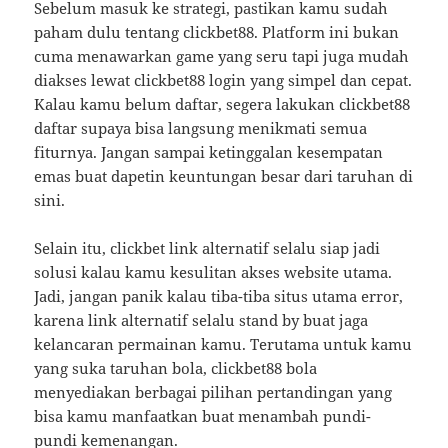
Sebelum masuk ke strategi, pastikan kamu sudah
paham dulu tentang clickbet88. Platform ini bukan
cuma menawarkan game yang seru tapi juga mudah
diakses lewat clickbet88 login yang simpel dan cepat.
Kalau kamu belum daftar, segera lakukan clickbet88
daftar supaya bisa langsung menikmati semua
fiturnya. Jangan sampai ketinggalan kesempatan
emas buat dapetin keuntungan besar dari taruhan di
sini.
Selain itu, clickbet link alternatif selalu siap jadi
solusi kalau kamu kesulitan akses website utama.
Jadi, jangan panik kalau tiba-tiba situs utama error,
karena link alternatif selalu stand by buat jaga
kelancaran permainan kamu. Terutama untuk kamu
yang suka taruhan bola, clickbet88 bola
menyediakan berbagai pilihan pertandingan yang
bisa kamu manfaatkan buat menambah pundi-
pundi kemenangan.