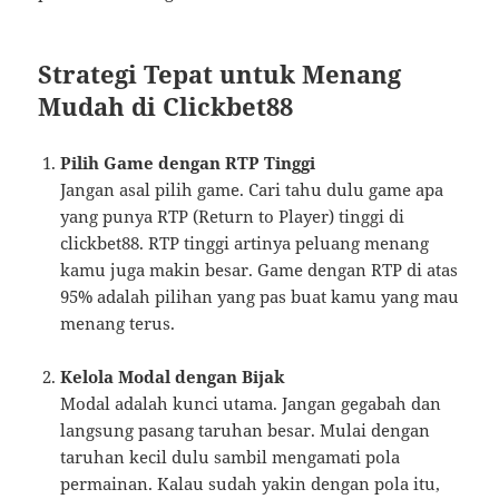
Strategi Tepat untuk Menang
Mudah di Clickbet88
Pilih Game dengan RTP Tinggi
Jangan asal pilih game. Cari tahu dulu game apa
yang punya RTP (Return to Player) tinggi di
clickbet88. RTP tinggi artinya peluang menang
kamu juga makin besar. Game dengan RTP di atas
95% adalah pilihan yang pas buat kamu yang mau
menang terus.
Kelola Modal dengan Bijak
Modal adalah kunci utama. Jangan gegabah dan
langsung pasang taruhan besar. Mulai dengan
taruhan kecil dulu sambil mengamati pola
permainan. Kalau sudah yakin dengan pola itu,