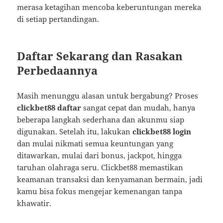
merasa ketagihan mencoba keberuntungan mereka
di setiap pertandingan.
Daftar Sekarang dan Rasakan
Perbedaannya
Masih menunggu alasan untuk bergabung? Proses
clickbet88 daftar
sangat cepat dan mudah, hanya
beberapa langkah sederhana dan akunmu siap
digunakan. Setelah itu, lakukan
clickbet88 login
dan mulai nikmati semua keuntungan yang
ditawarkan, mulai dari bonus, jackpot, hingga
taruhan olahraga seru. Clickbet88 memastikan
keamanan transaksi dan kenyamanan bermain, jadi
kamu bisa fokus mengejar kemenangan tanpa
khawatir.