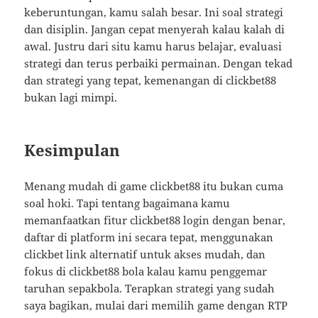
keberuntungan, kamu salah besar. Ini soal strategi
dan disiplin. Jangan cepat menyerah kalau kalah di
awal. Justru dari situ kamu harus belajar, evaluasi
strategi dan terus perbaiki permainan. Dengan tekad
dan strategi yang tepat, kemenangan di clickbet88
bukan lagi mimpi.
Kesimpulan
Menang mudah di game clickbet88 itu bukan cuma
soal hoki. Tapi tentang bagaimana kamu
memanfaatkan fitur clickbet88 login dengan benar,
daftar di platform ini secara tepat, menggunakan
clickbet link alternatif untuk akses mudah, dan
fokus di clickbet88 bola kalau kamu penggemar
taruhan sepakbola. Terapkan strategi yang sudah
saya bagikan, mulai dari memilih game dengan RTP