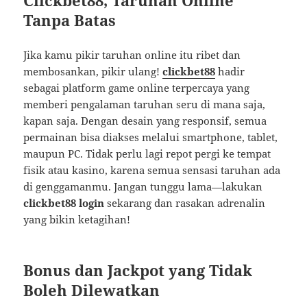
Clickbet88, Taruhan Online
Tanpa Batas
Jika kamu pikir taruhan online itu ribet dan
membosankan, pikir ulang!
clickbet88
hadir
sebagai platform game online terpercaya yang
memberi pengalaman taruhan seru di mana saja,
kapan saja. Dengan desain yang responsif, semua
permainan bisa diakses melalui smartphone, tablet,
maupun PC. Tidak perlu lagi repot pergi ke tempat
fisik atau kasino, karena semua sensasi taruhan ada
di genggamanmu. Jangan tunggu lama—lakukan
clickbet88 login
sekarang dan rasakan adrenalin
yang bikin ketagihan!
Bonus dan Jackpot yang Tidak
Boleh Dilewatkan