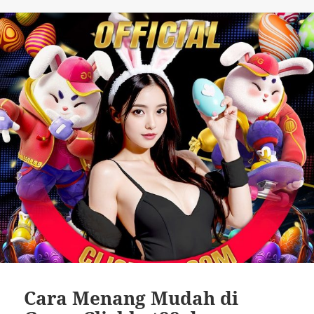
Cara Menang Mudah di