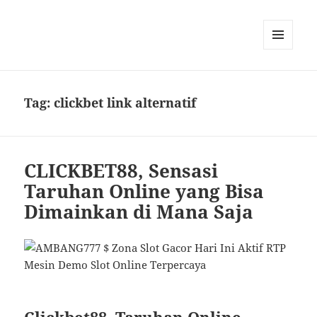
MENU
AND
WIDGETS
Tag:
clickbet link alternatif
CLICKBET88, Sensasi
Taruhan Online yang Bisa
Dimainkan di Mana Saja