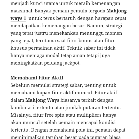
menjadi kunci utama untuk meraih kemenangan
maksimal. Banyak pemain pemula tergoda
Mahjong
ways 1
untuk terus bertaruh dengan harapan cepat
mendapatkan kemenangan besar. Namun, strategi
yang tepat justru menekankan menunggu momen
yang tepat, terutama saat fitur bonus atau fitur
khusus permainan aktif. Teknik sabar ini tidak
hanya menjaga modal tetap aman tetapi juga
meningkatkan peluang jackpot.
Memahami Fitur Aktif
Sebelum memulai strategi sabar, penting untuk
memahami kapan fitur aktif muncul. Fitur aktif
dalam
Mahjong Ways
biasanya terkait dengan
kombinasi tertentu atau jumlah putaran tertentu.
Misalnya, fitur free spin atau multipliers hanya
akan muncul setelah pemain mencapai kondisi
tertentu. Dengan memahami pola ini, pemain dapat
meminimalkan taruhan besar pada putaran biasa