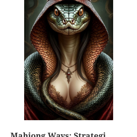
Mahjong Ways: Strategi