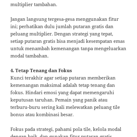
multiplier tambahan.
Jangan langsung tergesa-gesa menggunakan fitur
ini; perhatikan dulu jumlah putaran gratis dan
peluang multiplier. Dengan strategi yang tepat,
setiap putaran gratis bisa menjadi kesempatan emas
untuk menambah kemenangan tanpa mengeluarkan
modal tambahan.
4. Tetap Tenang dan Fokus
Kunci terakhir agar setiap putaran memberikan
kemenangan maksimal adalah tetap tenang dan
fokus. Hindari emosi yang dapat memengaruhi
keputusan taruhan. Pemain yang panik atau
terburu-buru sering kali melewatkan peluang tile
bonus atau kombinasi besar.
Fokus pada strategi, pahami pola tile, kelola modal
dengan baik, dan gunakan fitur putaran gratis