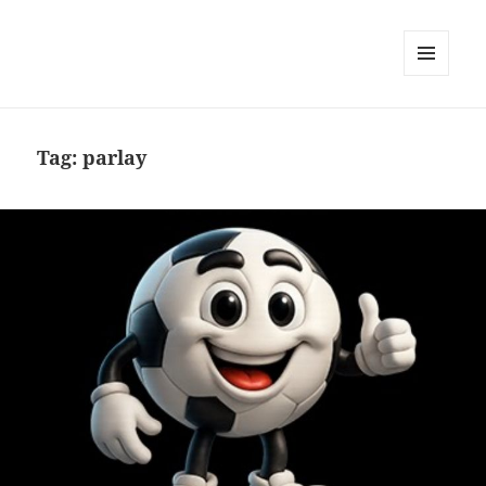
MENU
AND
WIDGETS
Tag:
parlay