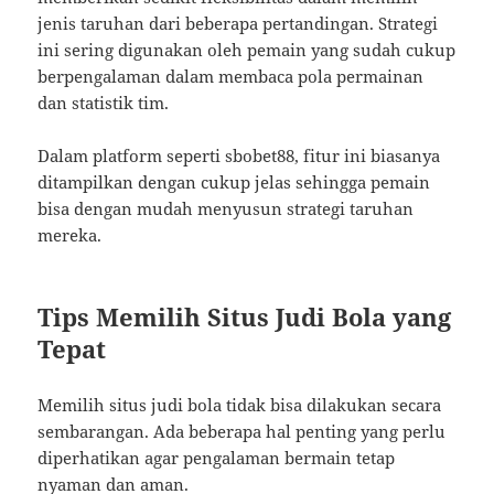
jenis taruhan dari beberapa pertandingan. Strategi
ini sering digunakan oleh pemain yang sudah cukup
berpengalaman dalam membaca pola permainan
dan statistik tim.
Dalam platform seperti sbobet88, fitur ini biasanya
ditampilkan dengan cukup jelas sehingga pemain
bisa dengan mudah menyusun strategi taruhan
mereka.
Tips Memilih Situs Judi Bola yang
Tepat
Memilih situs judi bola tidak bisa dilakukan secara
sembarangan. Ada beberapa hal penting yang perlu
diperhatikan agar pengalaman bermain tetap
nyaman dan aman.