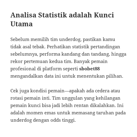
Analisa Statistik adalah Kunci
Utama
Sebelum memilih tim underdog, pastikan kamu
tidak asal tebak. Perhatikan statistik pertandingan
sebelumnya, performa kandang dan tandang, hingga
rekor pertemuan kedua tim. Banyak pemain
profesional di platform seperti
sbobet88
mengandalkan data ini untuk menentukan pilihan.
Cek juga kondisi pemain—apakah ada cedera atau
rotasi pemain inti. Tim unggulan yang kehilangan
pemain kunci bisa jadi lebih rentan dikalahkan. Ini
adalah momen emas untuk memasang taruhan pada
underdog dengan odds tinggi.