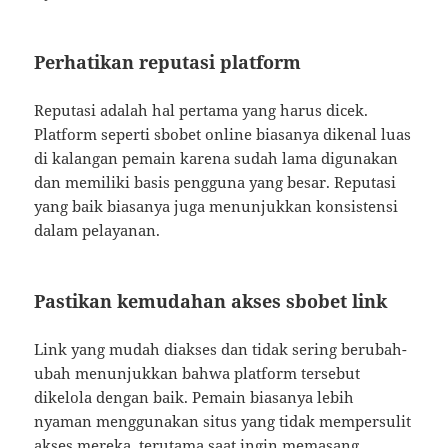
Perhatikan reputasi platform
Reputasi adalah hal pertama yang harus dicek.
Platform seperti sbobet online biasanya dikenal luas
di kalangan pemain karena sudah lama digunakan
dan memiliki basis pengguna yang besar. Reputasi
yang baik biasanya juga menunjukkan konsistensi
dalam pelayanan.
Pastikan kemudahan akses sbobet link
Link yang mudah diakses dan tidak sering berubah-
ubah menunjukkan bahwa platform tersebut
dikelola dengan baik. Pemain biasanya lebih
nyaman menggunakan situs yang tidak mempersulit
akses mereka, terutama saat ingin memasang