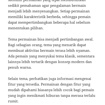
sedikit pemahaman agar pengalaman bermain
menjadi lebih menyenangkan. Setiap permainan
memiliki karakteristik berbeda, sehingga pemain
dapat mempertimbangkan beberapa hal sebelum
menentukan pilihan.
Tema permainan bisa menjadi pertimbangan awal.
Bagi sebagian orang, tema yang menarik dapat
membuat aktivitas bermain terasa lebih nyaman.
Ada pemain yang menyukai tema klasik, sementara
lainnya lebih tertarik dengan konsep modern dan
penuh warna.
Selain tema, perhatikan juga informasi mengenai
fitur yang tersedia. Permainan dengan fitur yang
mudah dipahami biasanya lebih cocok bagi pemain
yang ingin menikmati hiburan tanpa merasa terlalu
rumit.