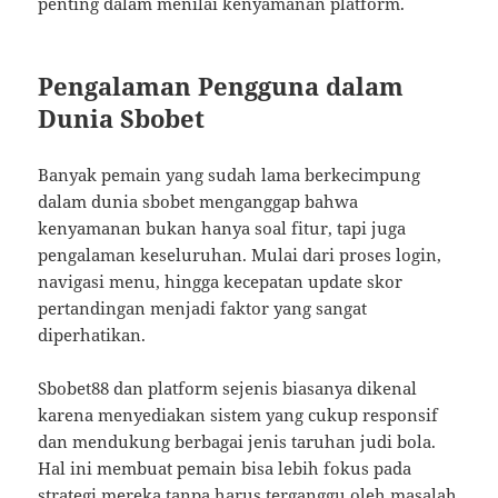
penting dalam menilai kenyamanan platform.
Pengalaman Pengguna dalam
Dunia Sbobet
Banyak pemain yang sudah lama berkecimpung
dalam dunia sbobet menganggap bahwa
kenyamanan bukan hanya soal fitur, tapi juga
pengalaman keseluruhan. Mulai dari proses login,
navigasi menu, hingga kecepatan update skor
pertandingan menjadi faktor yang sangat
diperhatikan.
Sbobet88 dan platform sejenis biasanya dikenal
karena menyediakan sistem yang cukup responsif
dan mendukung berbagai jenis taruhan judi bola.
Hal ini membuat pemain bisa lebih fokus pada
strategi mereka tanpa harus terganggu oleh masalah