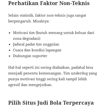
Perhatikan Faktor Non-Teknis
Selain statistik, faktor non-teknis juga sangat
berpengaruh. Misalnya:
Motivasi tim (butuh menang untuk keluar dari
zona degradasi)
Jadwal padat tim unggulan
Cuaca dan kondisi lapangan
Dukungan suporter
Hal-hal seperti ini sering diabaikan, padahal bisa
menjadi penentu kemenangan. Tim underdog yang
punya motivasi tinggi sering kali tampil lebih
agresif dan mengejutkan.
Pilih Situs Judi Bola Terpercaya