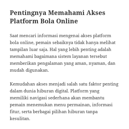
Pentingnya Memahami Akses
Platform Bola Online
Saat mencari informasi mengenai akses platform
bola online, pemain sebaiknya tidak hanya melihat
tampilan luar saja. Hal yang lebih penting adalah
memahami bagaimana sistem layanan tersebut
memberikan pengalaman yang aman, nyaman, dan
mudah digunakan.
Kemudahan akses menjadi salah satu faktor penting
dalam dunia hiburan digital. Platform yang
memiliki navigasi sederhana akan membantu
pemain menemukan menu permainan, informasi
fitur, serta berbagai pilihan hiburan tanpa
kesulitan.