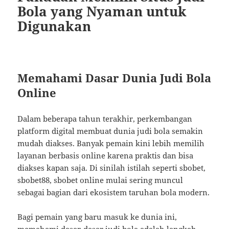
Bola yang Nyaman untuk
Digunakan
Memahami Dasar Dunia Judi Bola
Online
Dalam beberapa tahun terakhir, perkembangan
platform digital membuat dunia judi bola semakin
mudah diakses. Banyak pemain kini lebih memilih
layanan berbasis online karena praktis dan bisa
diakses kapan saja. Di sinilah istilah seperti sbobet,
sbobet88, sbobet online mulai sering muncul
sebagai bagian dari ekosistem taruhan bola modern.
Bagi pemain yang baru masuk ke dunia ini,