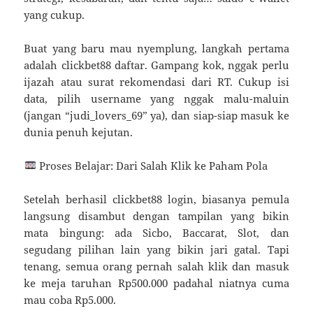
yang cukup.
Buat yang baru mau nyemplung, langkah pertama
adalah clickbet88 daftar. Gampang kok, nggak perlu
ijazah atau surat rekomendasi dari RT. Cukup isi
data, pilih username yang nggak malu-maluin
(jangan “judi_lovers_69” ya), dan siap-siap masuk ke
dunia penuh kejutan.
Proses Belajar: Dari Salah Klik ke Paham Pola
Setelah berhasil clickbet88 login, biasanya pemula
langsung disambut dengan tampilan yang bikin
mata bingung: ada Sicbo, Baccarat, Slot, dan
segudang pilihan lain yang bikin jari gatal. Tapi
tenang, semua orang pernah salah klik dan masuk
ke meja taruhan Rp500.000 padahal niatnya cuma
mau coba Rp5.000.