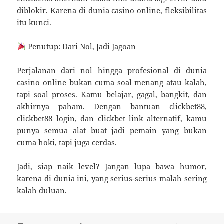
diblokir. Karena di dunia casino online, fleksibilitas
itu kunci.
Penutup: Dari Nol, Jadi Jagoan
Perjalanan dari nol hingga profesional di dunia
casino online bukan cuma soal menang atau kalah,
tapi soal proses. Kamu belajar, gagal, bangkit, dan
akhirnya paham. Dengan bantuan clickbet88,
clickbet88 login, dan clickbet link alternatif, kamu
punya semua alat buat jadi pemain yang bukan
cuma hoki, tapi juga cerdas.
Jadi, siap naik level? Jangan lupa bawa humor,
karena di dunia ini, yang serius-serius malah sering
kalah duluan.