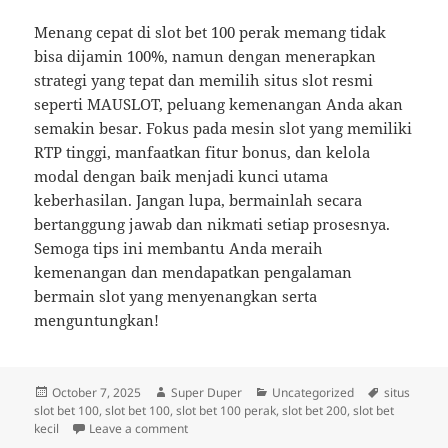
Menang cepat di slot bet 100 perak memang tidak
bisa dijamin 100%, namun dengan menerapkan
strategi yang tepat dan memilih situs slot resmi
seperti MAUSLOT, peluang kemenangan Anda akan
semakin besar. Fokus pada mesin slot yang memiliki
RTP tinggi, manfaatkan fitur bonus, dan kelola
modal dengan baik menjadi kunci utama
keberhasilan. Jangan lupa, bermainlah secara
bertanggung jawab dan nikmati setiap prosesnya.
Semoga tips ini membantu Anda meraih
kemenangan dan mendapatkan pengalaman
bermain slot yang menyenangkan serta
menguntungkan!
Posted
Author
Categories
Tags
October 7, 2025
Super Duper
Uncategorized
situs
on
slot bet 100
,
slot bet 100
,
slot bet 100 perak
,
slot bet 200
,
slot bet
on Cara Cepat Menang Slot Bet 100 Perak di S
kecil
Leave a comment