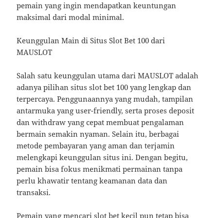
pemain yang ingin mendapatkan keuntungan
maksimal dari modal minimal.
Keunggulan Main di Situs Slot Bet 100 dari
MAUSLOT
Salah satu keunggulan utama dari MAUSLOT adalah
adanya pilihan situs slot bet 100 yang lengkap dan
terpercaya. Penggunaannya yang mudah, tampilan
antarmuka yang user-friendly, serta proses deposit
dan withdraw yang cepat membuat pengalaman
bermain semakin nyaman. Selain itu, berbagai
metode pembayaran yang aman dan terjamin
melengkapi keunggulan situs ini. Dengan begitu,
pemain bisa fokus menikmati permainan tanpa
perlu khawatir tentang keamanan data dan
transaksi.
Pemain yang mencari slot bet kecil pun tetap bisa