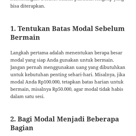
bisa diterapkan.
1. Tentukan Batas Modal Sebelum
Bermain
Langkah pertama adalah menentukan berapa besar
modal yang siap Anda gunakan untuk bermain.
Jangan pernah menggunakan uang yang dibutuhkan
untuk kebutuhan penting sehari-hari. Misalnya, jika
modal Anda Rp100.000, tetapkan batas harian untuk
bermain, misalnya Rp50.000, agar modal tidak habis
dalam satu sesi.
2. Bagi Modal Menjadi Beberapa
Bagian