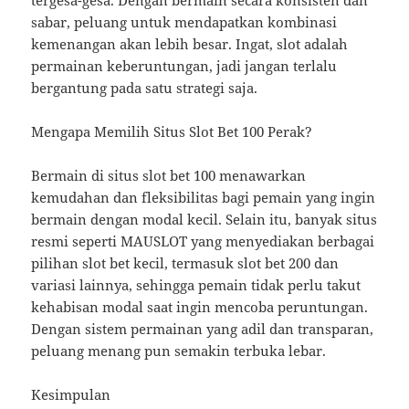
tergesa-gesa. Dengan bermain secara konsisten dan
sabar, peluang untuk mendapatkan kombinasi
kemenangan akan lebih besar. Ingat, slot adalah
permainan keberuntungan, jadi jangan terlalu
bergantung pada satu strategi saja.
Mengapa Memilih Situs Slot Bet 100 Perak?
Bermain di situs slot bet 100 menawarkan
kemudahan dan fleksibilitas bagi pemain yang ingin
bermain dengan modal kecil. Selain itu, banyak situs
resmi seperti MAUSLOT yang menyediakan berbagai
pilihan slot bet kecil, termasuk slot bet 200 dan
variasi lainnya, sehingga pemain tidak perlu takut
kehabisan modal saat ingin mencoba peruntungan.
Dengan sistem permainan yang adil dan transparan,
peluang menang pun semakin terbuka lebar.
Kesimpulan