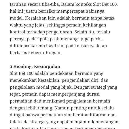
taruhan secara tiba-tiba. Dalam konteks Slot Bet 100,
hal ini justru berisiko mempercepat habisnya
modal. Kesalahan lain adalah bermain tanpa batas
waktu yang jelas, sehingga pemain kehilangan
kontrol terhadap pengeluaran. Selain itu, terlalu
percaya pada “pola pasti menang” juga perlu
dihindari karena hasil slot pada dasarnya tetap
berbasis keberuntungan.
5 Heading: Kesimpulan
Slot Bet 100 adalah pendekatan bermain yang
menekankan kestabilan, pengendalian diri, dan
pengelolaan modal yang bijak. Dengan strategi yang
tepat, pemain dapat memperpanjang durasi
permainan dan menikmati pengalaman bermain
dengan lebih tenang. Namun penting untuk selalu
diingat bahwa permainan slot bersifat hiburan dan
tidak ada strategi yang dapat menjamin kemenangan
pasti. Bermainlah secara sadar, bertanggung jawab,