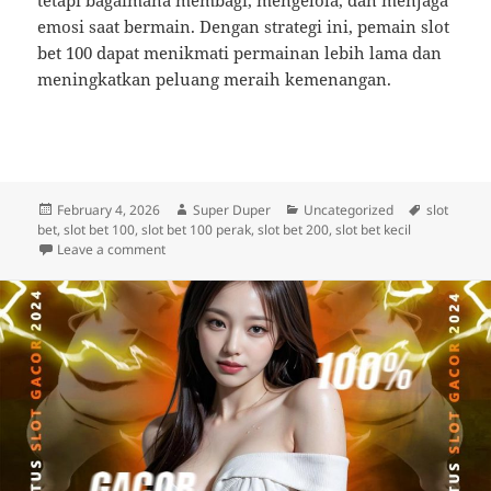
emosi saat bermain. Dengan strategi ini, pemain slot
bet 100 dapat menikmati permainan lebih lama dan
meningkatkan peluang meraih kemenangan.
Posted
Author
Categories
Tags
February 4, 2026
Super Duper
Uncategorized
slot
on
bet
,
slot bet 100
,
slot bet 100 perak
,
slot bet 200
,
slot bet kecil
on Slot Bet 100: Cara Pintar Mengatur Modal Agar B
Leave a comment