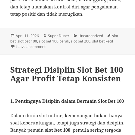
dan tetap utamakan kontrol diri agar pengalaman
tetap positif dan tidak merugikan.
Posted
Author
Categories
Tags
April 11, 2026
Super Duper
Uncategorized
slot
on
bet
,
slot bet 100
,
slot bet 100 perak
,
slot bet 200
,
slot bet kecil
on SLOT BET 100: Panduan Bermain Stabil untuk Hasil
Leave a comment
Strategi Disiplin Slot Bet 100
Agar Profit Tetap Konsisten
1. Pentingnya Disiplin dalam Bermain Slot Bet 100
Dalam dunia slot online, kemenangan bukan hanya
soal keberuntungan, tetapi juga strategi dan disiplin.
Banyak pemain
slot bet 100
pemula sering tergoda