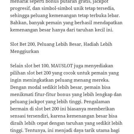
menarik seperti bonus putaran gratis, jackpot
progresif, dan simbol-simbol unik tetap tersedia,
sehingga peluang kemenangan tetap terbuka lebar.
Bahkan, banyak pemain yang berhasil mendapatkan
kemenangan besar hanya dari taruhan kecil ini.
Slot Bet 200, Peluang Lebih Besar, Hadiah Lebih
Menggiurkan
Selain slot bet 100, MAUSLOT juga menyediakan
pilihan slot bet 200 yang cocok untuk pemain yang
ingin meningkatkan peluang menang mereka.
Dengan modal sedikit lebih besar, pemain bisa
menikmati fitur-fitur bonus yang lebih lengkap dan
peluang jackpot yang lebih tinggi. Pengalaman
bermain di slot bet 200 ini biasanya memberikan
sensasi tersendiri, karena kemenangan besar bisa
diraih lebih cepat dengan taruhan yang sedikit lebih
tinggi. Tentunya, ini menjadi daya tarik utama bagi