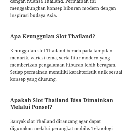
dengan nuansa Thailand. Permainan ini
menggabungkan konsep hiburan modern dengan
inspirasi budaya Asia.
Apa Keunggulan Slot Thailand?
Keunggulan slot Thailand berada pada tampilan
menarik, variasi tema, serta fitur modern yang
memberikan pengalaman hiburan lebih beragam.
Setiap permainan memiliki karakteristik unik sesuai
konsep yang diusung.
Apakah Slot Thailand Bisa Dimainkan
Melalui Ponsel?
Banyak slot Thailand dirancang agar dapat
digunakan melalui perangkat mobile. Teknologi