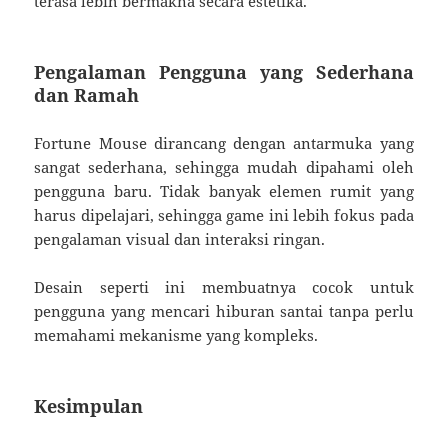
terasa lebih bermakna secara estetika.
Pengalaman Pengguna yang Sederhana
dan Ramah
Fortune Mouse dirancang dengan antarmuka yang
sangat sederhana, sehingga mudah dipahami oleh
pengguna baru. Tidak banyak elemen rumit yang
harus dipelajari, sehingga game ini lebih fokus pada
pengalaman visual dan interaksi ringan.
Desain seperti ini membuatnya cocok untuk
pengguna yang mencari hiburan santai tanpa perlu
memahami mekanisme yang kompleks.
Kesimpulan