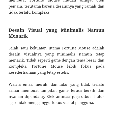
pemain, terutama karena desainnya yang ramah dan
tidak terlalu kompleks.
Desain Visual yang Minimalis Namun
Menarik
Salah satu kekuatan utama Fortune Mouse adalah
desain visualnya yang minimalis namun tetap
menarik. Tidak seperti game dengan tema besar dan
kompleks, Fortune Mouse lebih fokus pada
kesederhanaan yang tetap estetis.
Warna emas, merah, dan latar yang tidak terlalu
ramai membuat tampilan game terasa bersih dan
nyaman dipandang. Efek animasi juga dibuat halus
agar tidak mengganggu fokus visual pengguna.