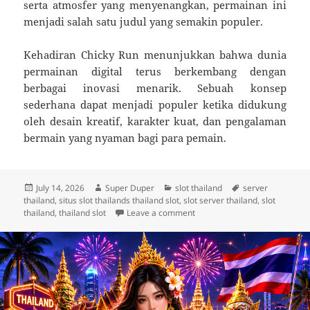
serta atmosfer yang menyenangkan, permainan ini
menjadi salah satu judul yang semakin populer.
Kehadiran Chicky Run menunjukkan bahwa dunia
permainan digital terus berkembang dengan
berbagai inovasi menarik. Sebuah konsep
sederhana dapat menjadi populer ketika didukung
oleh desain kreatif, karakter kuat, dan pengalaman
bermain yang nyaman bagi para pemain.
Posted
Author
Categories
Tags
July 14, 2026
Super Duper
slot thailand
server
on
thailand
,
situs slot thailands thailand slot
,
slot server thailand
,
slot
on Server Resmi Slot Thailan
thailand
,
thailand slot
Leave a comment