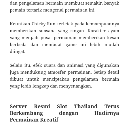
dan pengalaman bermain membuat semakin banyak
pemain tertarik mengenal permainan ini.
Keunikan Chicky Run terletak pada kemampuannya
memberikan suasana yang ringan. Karakter ayam
yang menjadi pusat permainan memberikan kesan
berbeda dan membuat game ini lebih mudah
diingat.
Selain itu, efek suara dan animasi yang digunakan
juga mendukung atmosfer permainan. Setiap detail
dibuat untuk menciptakan pengalaman bermain
yang lebih lengkap dan menyenangkan.
Server Resmi Slot Thailand Terus
Berkembang dengan Hadirnya
Permainan Kreatif