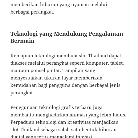
memberikan hiburan yang nyaman melalui
berbagai perangkat.
Teknologi yang Mendukung Pengalaman
Bermain
Kemajuan teknologi membuat slot Thailand dapat
diakses melalui perangkat seperti komputer, tablet,
maupun ponsel pintar. Tampilan yang
menyesuaikan ukuran layar memberikan
kemudahan bagi pengguna dengan berbagai jenis
perangkat.
Penggunaan teknologi grafis terbaru juga
membantu menghadirkan animasi yang lebih halus.
Perpaduan teknologi dan kreativitas menjadikan
slot Thailand sebagai salah satu bentuk hiburan
digital yang terus mengalami inovasi.