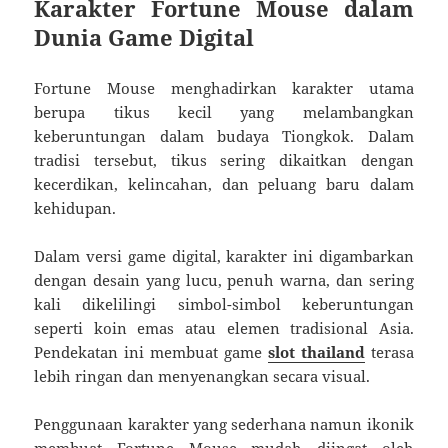
Karakter Fortune Mouse dalam
Dunia Game Digital
Fortune Mouse menghadirkan karakter utama
berupa tikus kecil yang melambangkan
keberuntungan dalam budaya Tiongkok. Dalam
tradisi tersebut, tikus sering dikaitkan dengan
kecerdikan, kelincahan, dan peluang baru dalam
kehidupan.
Dalam versi game digital, karakter ini digambarkan
dengan desain yang lucu, penuh warna, dan sering
kali dikelilingi simbol-simbol keberuntungan
seperti koin emas atau elemen tradisional Asia.
Pendekatan ini membuat game
slot thailand
terasa
lebih ringan dan menyenangkan secara visual.
Penggunaan karakter yang sederhana namun ikonik
membuat Fortune Mouse mudah diingat oleh