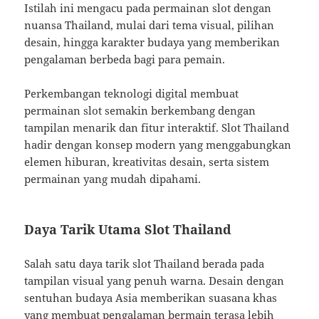
Istilah ini mengacu pada permainan slot dengan
nuansa Thailand, mulai dari tema visual, pilihan
desain, hingga karakter budaya yang memberikan
pengalaman berbeda bagi para pemain.
Perkembangan teknologi digital membuat
permainan slot semakin berkembang dengan
tampilan menarik dan fitur interaktif. Slot Thailand
hadir dengan konsep modern yang menggabungkan
elemen hiburan, kreativitas desain, serta sistem
permainan yang mudah dipahami.
Daya Tarik Utama Slot Thailand
Salah satu daya tarik slot Thailand berada pada
tampilan visual yang penuh warna. Desain dengan
sentuhan budaya Asia memberikan suasana khas
yang membuat pengalaman bermain terasa lebih