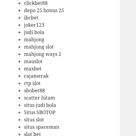
clickbet88
depo 25 bonus 25
ibcbet
joker123
judi bola
mahjong
mahjong slot
mahjong ways 2
mauslot
maxbet
rajamerak
rtp slot
sbobet88
scatter hitam
situs judi bola
Situs SBOTOP
situs slot
situs spaceman
slot bet