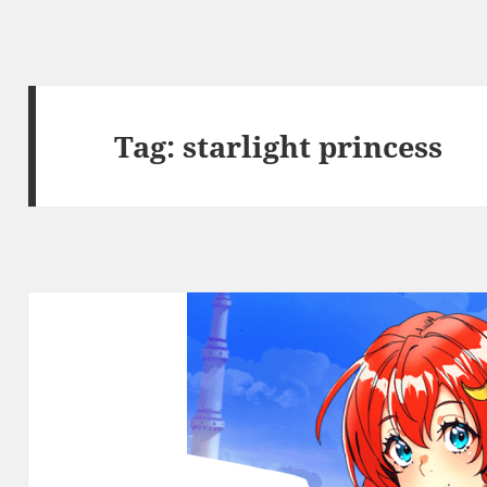
Tag:
starlight princess