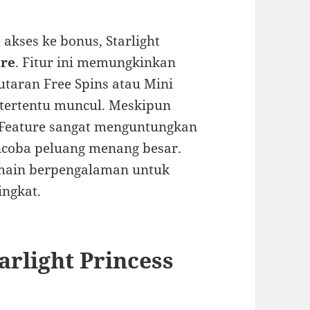
akses ke bonus, Starlight
ure
. Fitur ini memungkinkan
taran Free Spins atau Mini
tertentu muncul. Meskipun
Feature sangat menguntungkan
ncoba peluang menang besar.
pemain berpengalaman untuk
ngkat.
rlight Princess