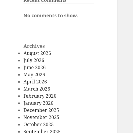
Recent Comments
No comments to show.
Archives
August 2026
July 2026
June 2026
May 2026
April 2026
March 2026
February 2026
January 2026
December 2025
November 2025
October 2025
September 2025