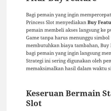
Bagi pemain yang ingin mempercepat 
Princess Slot menyediakan
Buy Feat
pemain membeli akses langsung ke pu
Game tanpa harus menunggu simbol 
membutuhkan biaya tambahan, Buy 
bagi pemain yang ingin langsung me
Strategi ini sering digunakan oleh 
memaksimalkan hasil dalam waktu si
Keseruan Bermain Sta
Slot