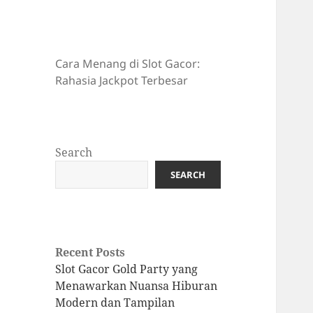
Cara Menang di Slot Gacor:
Rahasia Jackpot Terbesar
Search
SEARCH
Recent Posts
Slot Gacor Gold Party yang
Menawarkan Nuansa Hiburan
Modern dan Tampilan