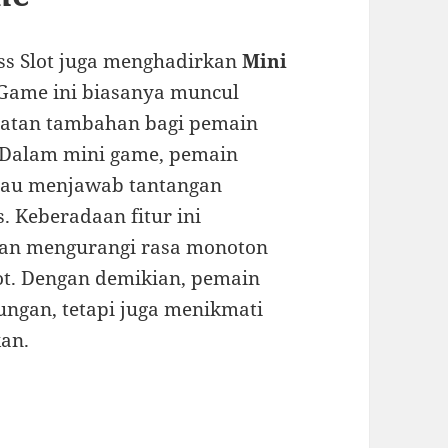
ess Slot juga menghadirkan
Mini
i Game ini biasanya muncul
atan tambahan bagi pemain
 Dalam mini game, pemain
atau menjawab tantangan
 Keberadaan fitur ini
an mengurangi rasa monoton
ot. Dengan demikian, pemain
ngan, tetapi juga menikmati
an.