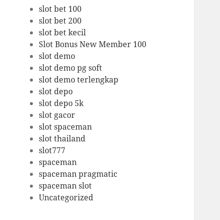
slot bet 100
slot bet 200
slot bet kecil
Slot Bonus New Member 100
slot demo
slot demo pg soft
slot demo terlengkap
slot depo
slot depo 5k
slot gacor
slot spaceman
slot thailand
slot777
spaceman
spaceman pragmatic
spaceman slot
Uncategorized