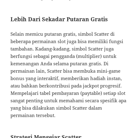
Lebih Dari Sekadar Putaran Gratis
Selain memicu putaran gratis, simbol Scatter di
beberapa permainan slot juga bisa memiliki fungsi
tambahan. Kadang-kadang, simbol Scatter juga
berfungsi sebagai pengganda (multiplier) untuk
kemenangan Anda selama putaran gratis. Di
permainan lain, Scatter bisa membuka mini-game
bonus yang interaktif, memberikan hadiah instan,
atau bahkan berkontribusi pada jackpot progresif.
Mempelajari tabel pembayaran (paytable) setiap slot
sangat penting untuk memahami secara spesifik apa
yang bisa dilakukan simbol Scatter dalam
permainan tersebut.
Strategi Mengejar Scatter