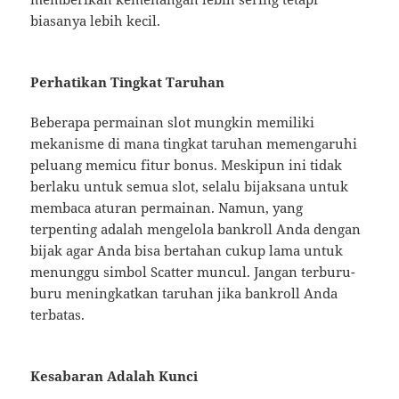
biasanya lebih kecil.
Perhatikan Tingkat Taruhan
Beberapa permainan slot mungkin memiliki
mekanisme di mana tingkat taruhan memengaruhi
peluang memicu fitur bonus. Meskipun ini tidak
berlaku untuk semua slot, selalu bijaksana untuk
membaca aturan permainan. Namun, yang
terpenting adalah mengelola bankroll Anda dengan
bijak agar Anda bisa bertahan cukup lama untuk
menunggu simbol Scatter muncul. Jangan terburu-
buru meningkatkan taruhan jika bankroll Anda
terbatas.
Kesabaran Adalah Kunci