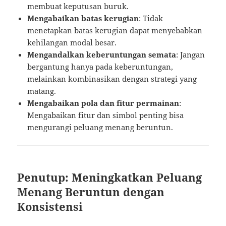
membuat keputusan buruk.
Mengabaikan batas kerugian
: Tidak
menetapkan batas kerugian dapat menyebabkan
kehilangan modal besar.
Mengandalkan keberuntungan semata
: Jangan
bergantung hanya pada keberuntungan,
melainkan kombinasikan dengan strategi yang
matang.
Mengabaikan pola dan fitur permainan
:
Mengabaikan fitur dan simbol penting bisa
mengurangi peluang menang beruntun.
Penutup: Meningkatkan Peluang
Menang Beruntun dengan
Konsistensi