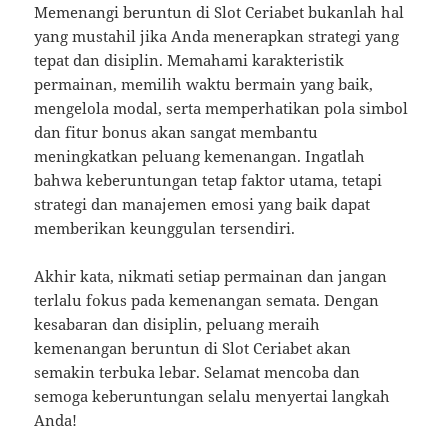
Memenangi beruntun di Slot Ceriabet bukanlah hal
yang mustahil jika Anda menerapkan strategi yang
tepat dan disiplin. Memahami karakteristik
permainan, memilih waktu bermain yang baik,
mengelola modal, serta memperhatikan pola simbol
dan fitur bonus akan sangat membantu
meningkatkan peluang kemenangan. Ingatlah
bahwa keberuntungan tetap faktor utama, tetapi
strategi dan manajemen emosi yang baik dapat
memberikan keunggulan tersendiri.
Akhir kata, nikmati setiap permainan dan jangan
terlalu fokus pada kemenangan semata. Dengan
kesabaran dan disiplin, peluang meraih
kemenangan beruntun di Slot Ceriabet akan
semakin terbuka lebar. Selamat mencoba dan
semoga keberuntungan selalu menyertai langkah
Anda!