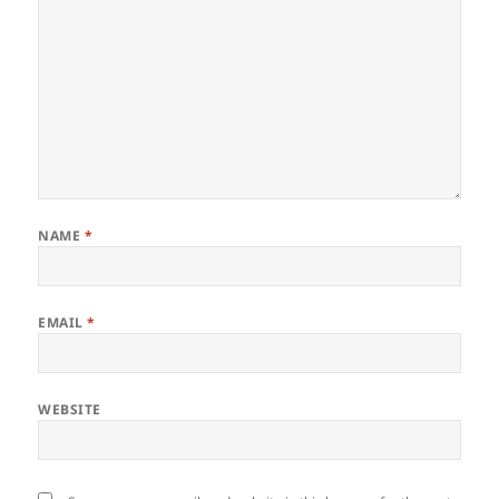
NAME
*
EMAIL
*
WEBSITE