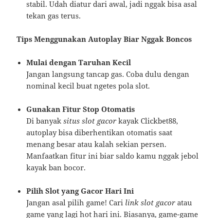
stabil. Udah diatur dari awal, jadi nggak bisa asal
tekan gas terus.
Tips Menggunakan Autoplay Biar Nggak Boncos
Mulai dengan Taruhan Kecil
Jangan langsung tancap gas. Coba dulu dengan
nominal kecil buat ngetes pola slot.
Gunakan Fitur Stop Otomatis
Di banyak
situs slot gacor
kayak Clickbet88,
autoplay bisa diberhentikan otomatis saat
menang besar atau kalah sekian persen.
Manfaatkan fitur ini biar saldo kamu nggak jebol
kayak ban bocor.
Pilih Slot yang Gacor Hari Ini
Jangan asal pilih game! Cari
link slot gacor
atau
game yang lagi hot hari ini. Biasanya, game-game