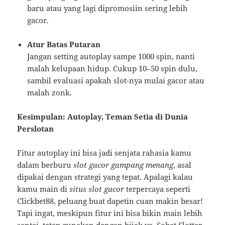
baru atau yang lagi dipromosiin sering lebih
gacor.
Atur Batas Putaran
Jangan setting autoplay sampe 1000 spin, nanti
malah kelupaan hidup. Cukup 10–50 spin dulu,
sambil evaluasi apakah slot-nya mulai gacor atau
malah zonk.
Kesimpulan: Autoplay, Teman Setia di Dunia
Perslotan
Fitur autoplay ini bisa jadi senjata rahasia kamu
dalam berburu
slot gacor gampang menang
, asal
dipakai dengan strategi yang tepat. Apalagi kalau
kamu main di
situs slot gacor
terpercaya seperti
Clickbet88, peluang buat dapetin cuan makin besar!
Tapi ingat, meskipun fitur ini bisa bikin main lebih