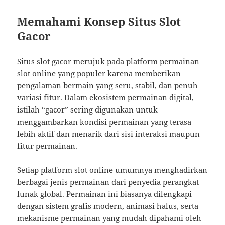
Memahami Konsep Situs Slot
Gacor
Situs slot gacor merujuk pada platform permainan
slot online yang populer karena memberikan
pengalaman bermain yang seru, stabil, dan penuh
variasi fitur. Dalam ekosistem permainan digital,
istilah “gacor” sering digunakan untuk
menggambarkan kondisi permainan yang terasa
lebih aktif dan menarik dari sisi interaksi maupun
fitur permainan.
Setiap platform slot online umumnya menghadirkan
berbagai jenis permainan dari penyedia perangkat
lunak global. Permainan ini biasanya dilengkapi
dengan sistem grafis modern, animasi halus, serta
mekanisme permainan yang mudah dipahami oleh