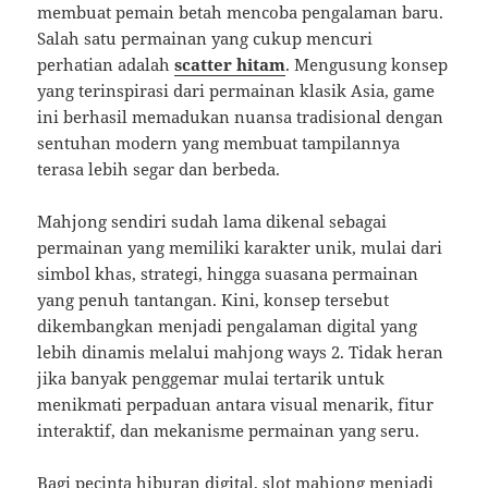
membuat pemain betah mencoba pengalaman baru.
Salah satu permainan yang cukup mencuri
perhatian adalah
scatter hitam
. Mengusung konsep
yang terinspirasi dari permainan klasik Asia, game
ini berhasil memadukan nuansa tradisional dengan
sentuhan modern yang membuat tampilannya
terasa lebih segar dan berbeda.
Mahjong sendiri sudah lama dikenal sebagai
permainan yang memiliki karakter unik, mulai dari
simbol khas, strategi, hingga suasana permainan
yang penuh tantangan. Kini, konsep tersebut
dikembangkan menjadi pengalaman digital yang
lebih dinamis melalui mahjong ways 2. Tidak heran
jika banyak penggemar mulai tertarik untuk
menikmati perpaduan antara visual menarik, fitur
interaktif, dan mekanisme permainan yang seru.
Bagi pecinta hiburan digital, slot mahjong menjadi