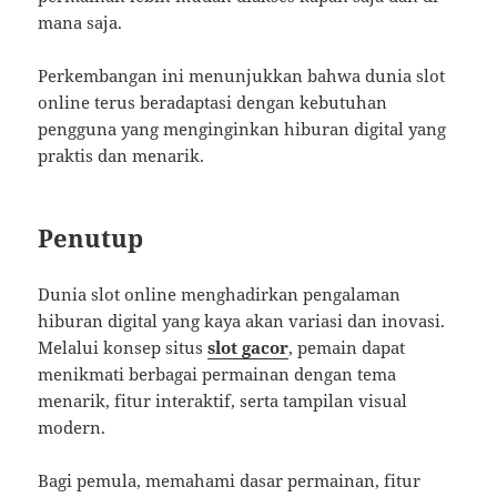
mana saja.
Perkembangan ini menunjukkan bahwa dunia slot
online terus beradaptasi dengan kebutuhan
pengguna yang menginginkan hiburan digital yang
praktis dan menarik.
Penutup
Dunia slot online menghadirkan pengalaman
hiburan digital yang kaya akan variasi dan inovasi.
Melalui konsep situs
slot gacor
, pemain dapat
menikmati berbagai permainan dengan tema
menarik, fitur interaktif, serta tampilan visual
modern.
Bagi pemula, memahami dasar permainan, fitur