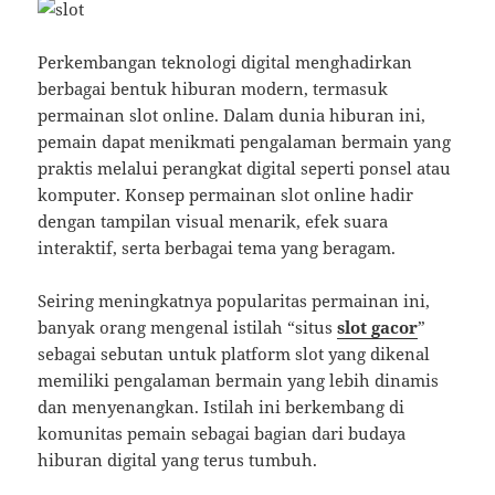
Perkembangan teknologi digital menghadirkan
berbagai bentuk hiburan modern, termasuk
permainan slot online. Dalam dunia hiburan ini,
pemain dapat menikmati pengalaman bermain yang
praktis melalui perangkat digital seperti ponsel atau
komputer. Konsep permainan slot online hadir
dengan tampilan visual menarik, efek suara
interaktif, serta berbagai tema yang beragam.
Seiring meningkatnya popularitas permainan ini,
banyak orang mengenal istilah “situs
slot gacor
”
sebagai sebutan untuk platform slot yang dikenal
memiliki pengalaman bermain yang lebih dinamis
dan menyenangkan. Istilah ini berkembang di
komunitas pemain sebagai bagian dari budaya
hiburan digital yang terus tumbuh.