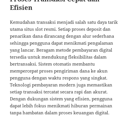
Efisien
Kemudahan transaksi menjadi salah satu daya tarik
utama situs slot resmi. Setiap proses deposit dan
penarikan dana dirancang dengan alur sederhana
sehingga pengguna dapat menikmati pengalaman
yang lancar. Beragam metode pembayaran digital
tersedia untuk mendukung fleksibilitas dalam
bertransaksi. Sistem otomatis membantu
mempercepat proses pengiriman dana ke akun
pengguna dengan waktu respons yang singkat.
Teknologi pembayaran modern juga memastikan
setiap transaksi tercatat secara rapi dan akurat.
Dengan dukungan sistem yang efisien, pengguna
dapat lebih fokus menikmati hiburan permainan
tanpa hambatan dalam proses keuangan digital.