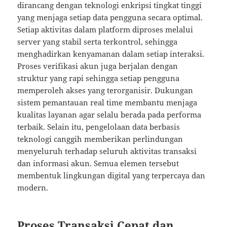
dirancang dengan teknologi enkripsi tingkat tinggi
yang menjaga setiap data pengguna secara optimal.
Setiap aktivitas dalam platform diproses melalui
server yang stabil serta terkontrol, sehingga
menghadirkan kenyamanan dalam setiap interaksi.
Proses verifikasi akun juga berjalan dengan
struktur yang rapi sehingga setiap pengguna
memperoleh akses yang terorganisir. Dukungan
sistem pemantauan real time membantu menjaga
kualitas layanan agar selalu berada pada performa
terbaik. Selain itu, pengelolaan data berbasis
teknologi canggih memberikan perlindungan
menyeluruh terhadap seluruh aktivitas transaksi
dan informasi akun. Semua elemen tersebut
membentuk lingkungan digital yang terpercaya dan
modern.
Proses Transaksi Cepat dan