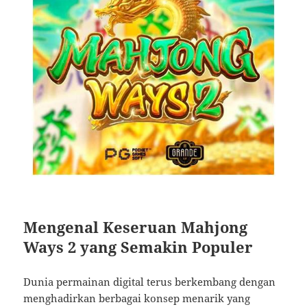
Mengenal Keseruan Mahjong
Ways 2 yang Semakin Populer
Dunia permainan digital terus berkembang dengan
menghadirkan berbagai konsep menarik yang