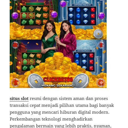
situs slot
resmi dengan sistem aman dan proses
transaksi cepat menjadi pilihan utama bagi banyak
pengguna yang mencari hiburan digital modern.
Perkembangan teknologi menghadirkan
pengalaman bermain yang lebih praktis, nyaman,