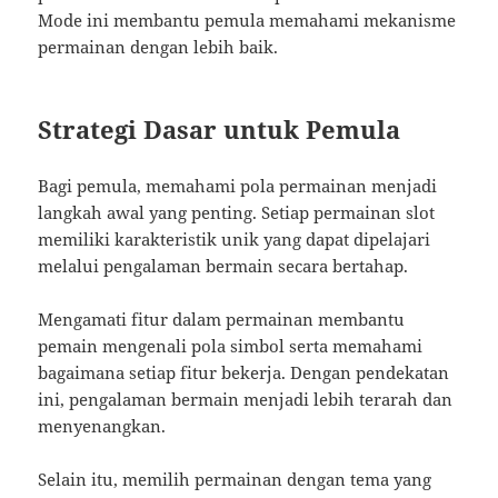
Mode ini membantu pemula memahami mekanisme
permainan dengan lebih baik.
Strategi Dasar untuk Pemula
Bagi pemula, memahami pola permainan menjadi
langkah awal yang penting. Setiap permainan slot
memiliki karakteristik unik yang dapat dipelajari
melalui pengalaman bermain secara bertahap.
Mengamati fitur dalam permainan membantu
pemain mengenali pola simbol serta memahami
bagaimana setiap fitur bekerja. Dengan pendekatan
ini, pengalaman bermain menjadi lebih terarah dan
menyenangkan.
Selain itu, memilih permainan dengan tema yang