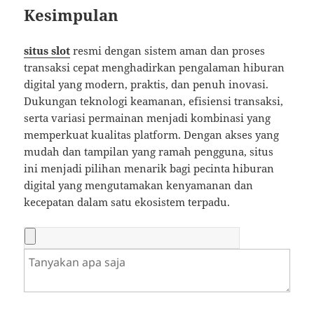
Kesimpulan
situs slot
resmi dengan sistem aman dan proses
transaksi cepat menghadirkan pengalaman hiburan
digital yang modern, praktis, dan penuh inovasi.
Dukungan teknologi keamanan, efisiensi transaksi,
serta variasi permainan menjadi kombinasi yang
memperkuat kualitas platform. Dengan akses yang
mudah dan tampilan yang ramah pengguna, situs
ini menjadi pilihan menarik bagi pecinta hiburan
digital yang mengutamakan kenyamanan dan
kecepatan dalam satu ekosistem terpadu.