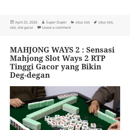
Posted
Author
Categories
Tags
April 25, 2026
Super Duper
situs slot
situs slot
,
on
on Situs Slot Resmi dengan Sistem 
slot
,
slot gacor
Leave a comment
MAHJONG WAYS 2 : Sensasi
Mahjong Slot Ways 2 RTP
Tinggi Gacor yang Bikin
Deg-degan