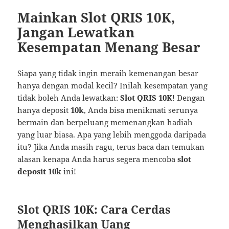
Mainkan Slot QRIS 10K,
Jangan Lewatkan
Kesempatan Menang Besar
Siapa yang tidak ingin meraih kemenangan besar
hanya dengan modal kecil? Inilah kesempatan yang
tidak boleh Anda lewatkan:
Slot QRIS 10K
! Dengan
hanya deposit
10k
, Anda bisa menikmati serunya
bermain dan berpeluang memenangkan hadiah
yang luar biasa. Apa yang lebih menggoda daripada
itu? Jika Anda masih ragu, terus baca dan temukan
alasan kenapa Anda harus segera mencoba
slot
deposit 10k
ini!
Slot QRIS 10K: Cara Cerdas
Menghasilkan Uang