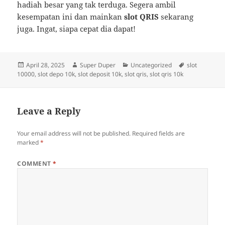
hadiah besar yang tak terduga. Segera ambil
kesempatan ini dan mainkan
slot QRIS
sekarang
juga. Ingat, siapa cepat dia dapat!
Posted
Author
Categories
Tags
April 28, 2025
Super Duper
Uncategorized
slot
on
10000
,
slot depo 10k
,
slot deposit 10k
,
slot qris
,
slot qris 10k
Leave a Reply
Your email address will not be published.
Required fields are
marked
*
COMMENT
*