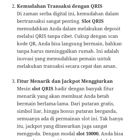
Kemudahan Transaksi dengan QRIS
Di zaman serba digital ini, kemudahan dalam
bertransaksi sangat penting.
Slot QRIS
memudahkan Anda dalam melakukan deposit
melalui QRIS tanpa ribet. Cukup dengan scan
kode QR, Anda bisa langsung bermain, bahkan
tanpa harus meninggalkan rumah. Ini adalah
inovasi yang memudahkan pemain untuk
melakukan transaksi secara cepat dan aman.
Fitur Menarik dan Jackpot Menggiurkan
Mesin
slot QRIS
hadir dengan banyak fitur
menarik yang akan membuat Anda betah
bermain berlama-lama. Dari putaran gratis,
simbol liar, hingga bonus putaran berganda,
semuanya ada di permainan slot ini. Tak hanya
itu, jackpot yang ditawarkan juga sangat
menggoda. Dengan modal
slot 10000
, Anda bisa