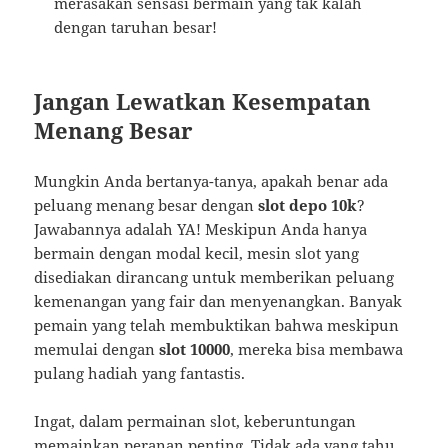
merasakan sensasi bermain yang tak kalah
dengan taruhan besar!
Jangan Lewatkan Kesempatan
Menang Besar
Mungkin Anda bertanya-tanya, apakah benar ada
peluang menang besar dengan
slot depo 10k
?
Jawabannya adalah YA! Meskipun Anda hanya
bermain dengan modal kecil, mesin slot yang
disediakan dirancang untuk memberikan peluang
kemenangan yang fair dan menyenangkan. Banyak
pemain yang telah membuktikan bahwa meskipun
memulai dengan
slot 10000
, mereka bisa membawa
pulang hadiah yang fantastis.
Ingat, dalam permainan slot, keberuntungan
memainkan peranan penting. Tidak ada yang tahu