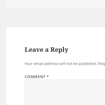
Leave a Reply
Your email address will not be published.
Req
COMMENT
*