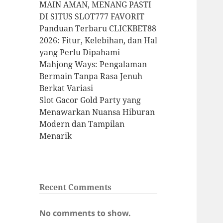
MAIN AMAN, MENANG PASTI
DI SITUS SLOT777 FAVORIT
Panduan Terbaru CLICKBET88
2026: Fitur, Kelebihan, dan Hal
yang Perlu Dipahami
Mahjong Ways: Pengalaman
Bermain Tanpa Rasa Jenuh
Berkat Variasi
Slot Gacor Gold Party yang
Menawarkan Nuansa Hiburan
Modern dan Tampilan
Menarik
Recent Comments
No comments to show.