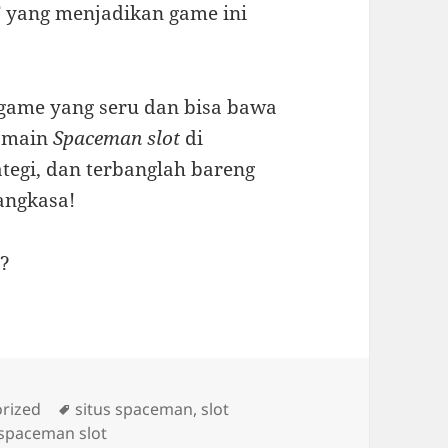
 yang menjadikan game ini
 game yang seru dan bisa bawa
a main
Spaceman slot
di
ategi, dan terbanglah bareng
angkasa!
i?
es
Tags
rized
situs spaceman
,
slot
spaceman slot