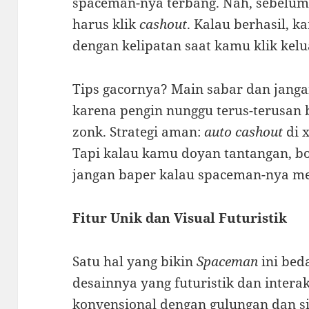
spaceman-nya terbang. Nah, sebelu
harus klik
cashout
. Kalau berhasil, 
dengan kelipatan saat kamu klik kelu
Tips gacornya? Main sabar dan janga
karena pengin nunggu terus-terusan b
zonk. Strategi aman:
auto cashout
di x
Tapi kalau kamu doyan tantangan, bol
jangan baper kalau spaceman-nya me
Fitur Unik dan Visual Futuristik
Satu hal yang bikin
Spaceman
ini beda
desainnya yang futuristik dan interakt
konvensional dengan gulungan dan s