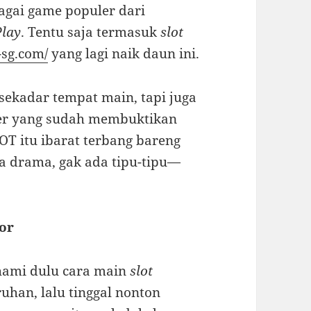
agai game populer dari
Play
. Tentu saja termasuk
slot
-sg.com/
yang lagi naik daun ini.
ekadar tempat main, tapi juga
er yang sudah membuktikan
T itu ibarat terbang bareng
a drama, gak ada tipu-tipu—
or
ahami dulu cara main
slot
uhan, lalu tinggal nonton