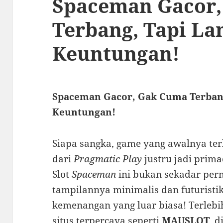
Spaceman Gacor
Terbang, Tapi L
Keuntungan!
Spaceman Gacor, Gak Cuma Terban
Keuntungan!
Siapa sangka, game yang awalnya terl
dari
Pragmatic Play
justru jadi prima
Slot
Spaceman
ini bukan sekadar per
tampilannya minimalis dan futuristi
kemenangan yang luar biasa! Terlebi
situs terpercaya seperti
MAUSLOT
, 