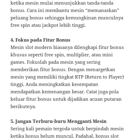
ketika mesin mulai menunjukkan tanda-tanda
bonus. Cara ini membantu mesin “memanaskan”
peluang bonus sehingga kemungkinan munculnya
free spin atau jackpot lebih tinggi.
4. Fokus pada Fitur Bonus
Mesin slot modern biasanya dilengkapi fitur bonus
khusus seperti free spin, multiplier, atau mini
games. Fokuslah pada mesin yang sering
memberikan fitur bonus. Dengan menargetkan
mesin yang memiliki tingkat RTP (Return to Player)
tinggi, Anda meningkatkan kesempatan
mendapatkan kemenangan besar. Catat juga pola
keluar fitur bonus untuk dijadikan acuan putaran
berikutnya.
5. Jangan Terburu-buru Mengganti Mesin
Sering kali pemain tergoda untuk berpindah mesin
ketika bonus belum muncul. Padahal, bonus slot