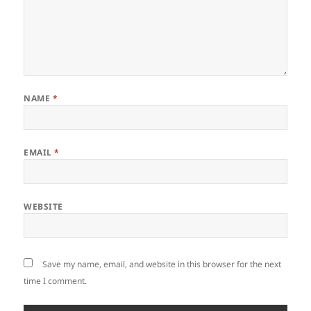
NAME
*
EMAIL
*
WEBSITE
Save my name, email, and website in this browser for the next
time I comment.