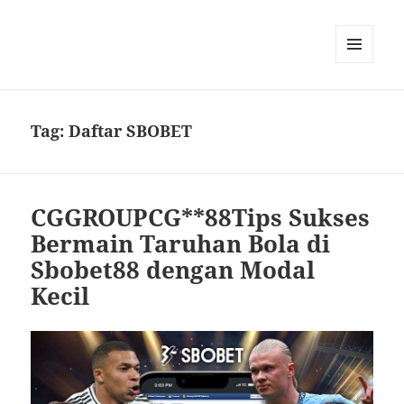
MENU
AND
WIDGETS
Tag:
Daftar SBOBET
CGGROUPCG**88Tips Sukses
Bermain Taruhan Bola di
Sbobet88 dengan Modal
Kecil