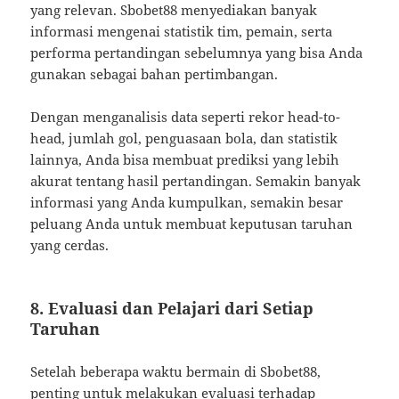
yang relevan. Sbobet88 menyediakan banyak
informasi mengenai statistik tim, pemain, serta
performa pertandingan sebelumnya yang bisa Anda
gunakan sebagai bahan pertimbangan.
Dengan menganalisis data seperti rekor head-to-
head, jumlah gol, penguasaan bola, dan statistik
lainnya, Anda bisa membuat prediksi yang lebih
akurat tentang hasil pertandingan. Semakin banyak
informasi yang Anda kumpulkan, semakin besar
peluang Anda untuk membuat keputusan taruhan
yang cerdas.
8. Evaluasi dan Pelajari dari Setiap
Taruhan
Setelah beberapa waktu bermain di Sbobet88,
penting untuk melakukan evaluasi terhadap