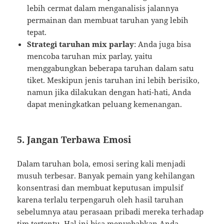
lebih cermat dalam menganalisis jalannya
permainan dan membuat taruhan yang lebih
tepat.
Strategi taruhan mix parlay
: Anda juga bisa
mencoba taruhan mix parlay, yaitu
menggabungkan beberapa taruhan dalam satu
tiket. Meskipun jenis taruhan ini lebih berisiko,
namun jika dilakukan dengan hati-hati, Anda
dapat meningkatkan peluang kemenangan.
5. Jangan Terbawa Emosi
Dalam taruhan bola, emosi sering kali menjadi
musuh terbesar. Banyak pemain yang kehilangan
konsentrasi dan membuat keputusan impulsif
karena terlalu terpengaruh oleh hasil taruhan
sebelumnya atau perasaan pribadi mereka terhadap
tim tertentu. Hal ini bisa menyebabkan Anda