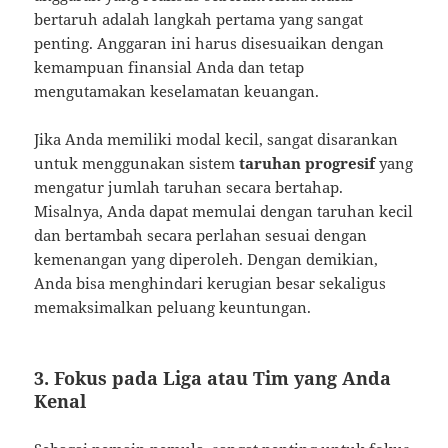
bertaruh adalah langkah pertama yang sangat
penting. Anggaran ini harus disesuaikan dengan
kemampuan finansial Anda dan tetap
mengutamakan keselamatan keuangan.
Jika Anda memiliki modal kecil, sangat disarankan
untuk menggunakan sistem
taruhan progresif
yang
mengatur jumlah taruhan secara bertahap.
Misalnya, Anda dapat memulai dengan taruhan kecil
dan bertambah secara perlahan sesuai dengan
kemenangan yang diperoleh. Dengan demikian,
Anda bisa menghindari kerugian besar sekaligus
memaksimalkan peluang keuntungan.
3. Fokus pada Liga atau Tim yang Anda
Kenal