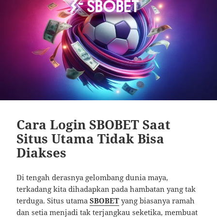
Cara Login SBOBET Saat
Situs Utama Tidak Bisa
Diakses
Di tengah derasnya gelombang dunia maya,
terkadang kita dihadapkan pada hambatan yang tak
terduga. Situs utama
SBOBET
yang biasanya ramah
dan setia menjadi tak terjangkau seketika, membuat