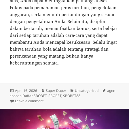
atas, Anda dapat meningkatkan peluang sukses.
Fokus pada pemahaman jenis taruhan, pengelolaan
anggaran, serta memilih pertandingan yang sesuai
dengan pengetahuan Anda. Selain itu, disiplin
dalam bertaruh, memanfaatkan bonus, serta belajar
dari setiap taruhan adalah cara-cara yang dapat
membantu Anda mencapai kesuksesan. Selalu ingat
bahwa taruhan bola adalah tentang strategi dan
perencanaan yang matang, bukan hanya
keberuntungan semata.
Posted
Author
Categories
Tags
April 16, 2026
Super Duper
Uncategorized
agen
on
sbobet
,
Daftar SBOBET
,
SBOBET
,
SBOBET88
on CGGROUPCG**88Tips Sukses Bermain Taruhan Bol
Leave a comment