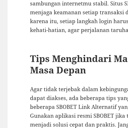
sambungan internetmu stabil. Situs 
menjaga keamanan setiap transaksi d
karena itu, setiap langkah login har
kehati-hatian, agar perjalanan taru
Tips Menghindari Ma
Masa Depan
Agar tidak terjebak dalam kebingung
dapat diakses, ada beberapa tips ya
beberapa SBOBET Link Alternatif yan
Gunakan aplikasi resmi SBOBET jika t
menjadi solusi cepat dan praktis. Jan