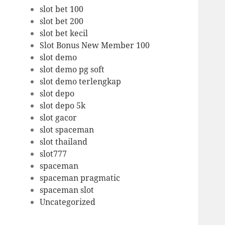
slot bet 100
slot bet 200
slot bet kecil
Slot Bonus New Member 100
slot demo
slot demo pg soft
slot demo terlengkap
slot depo
slot depo 5k
slot gacor
slot spaceman
slot thailand
slot777
spaceman
spaceman pragmatic
spaceman slot
Uncategorized