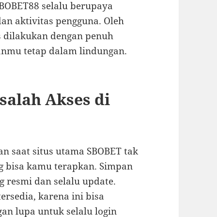
SBOBET88 selalu berupaya
an aktivitas pengguna. Oleh
us dilakukan dengan penuh
hanmu tetap dalam lindungan.
salah Akses di
an saat situs utama SBOBET tak
ng bisa kamu terapkan. Simpan
g resmi dan selalu update.
ersedia, karena ini bisa
gan lupa untuk selalu login