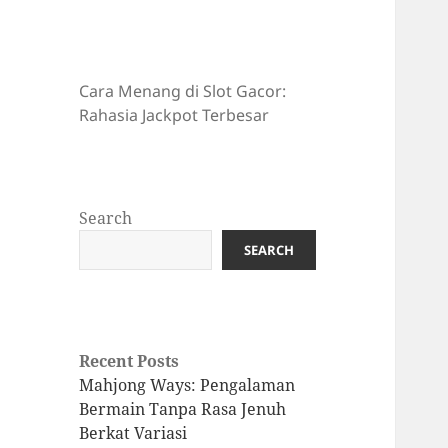
Cara Menang di Slot Gacor:
Rahasia Jackpot Terbesar
Search
SEARCH
Recent Posts
Mahjong Ways: Pengalaman
Bermain Tanpa Rasa Jenuh
Berkat Variasi