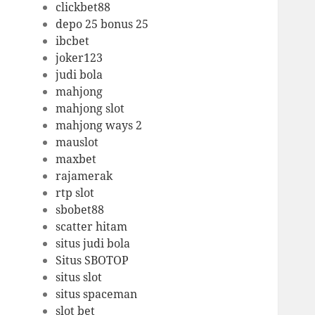
clickbet88
depo 25 bonus 25
ibcbet
joker123
judi bola
mahjong
mahjong slot
mahjong ways 2
mauslot
maxbet
rajamerak
rtp slot
sbobet88
scatter hitam
situs judi bola
Situs SBOTOP
situs slot
situs spaceman
slot bet