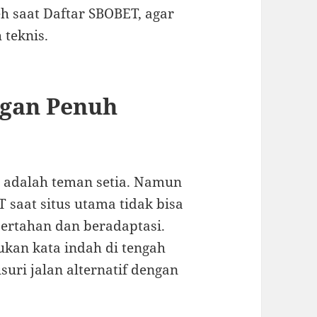
h saat Daftar SBOBET, agar
 teknis.
gan Penuh
n adalah teman setia. Namun
 saat situs utama tidak bisa
bertahan dan beradaptasi.
kan kata indah di tengah
ri jalan alternatif dengan