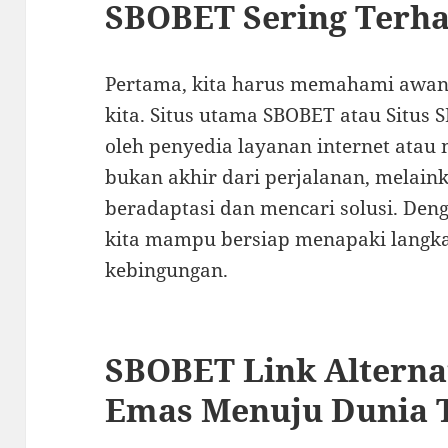
SBOBET Sering Terha
Pertama, kita harus memahami awan 
kita. Situs utama SBOBET atau Situs
oleh penyedia layanan internet atau 
bukan akhir dari perjalanan, melain
beradaptasi dan mencari solusi. De
kita mampu bersiap menapaki langka
kebingungan.
SBOBET Link Alterna
Emas Menuju Dunia 