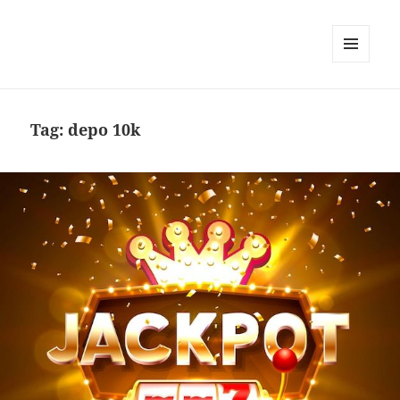
MENU
AND
WIDGETS
Tag:
depo 10k