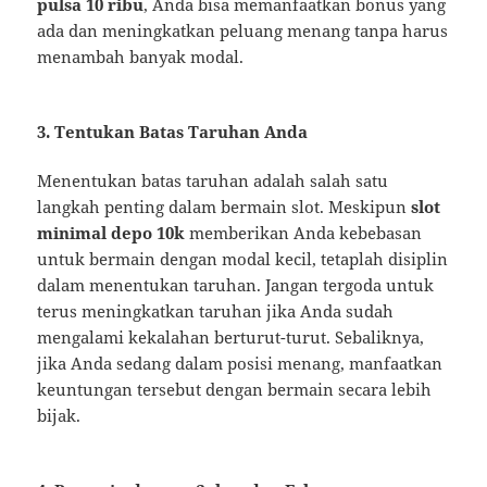
pulsa 10 ribu
, Anda bisa memanfaatkan bonus yang
ada dan meningkatkan peluang menang tanpa harus
menambah banyak modal.
3. Tentukan Batas Taruhan Anda
Menentukan batas taruhan adalah salah satu
langkah penting dalam bermain slot. Meskipun
slot
minimal depo 10k
memberikan Anda kebebasan
untuk bermain dengan modal kecil, tetaplah disiplin
dalam menentukan taruhan. Jangan tergoda untuk
terus meningkatkan taruhan jika Anda sudah
mengalami kekalahan berturut-turut. Sebaliknya,
jika Anda sedang dalam posisi menang, manfaatkan
keuntungan tersebut dengan bermain secara lebih
bijak.