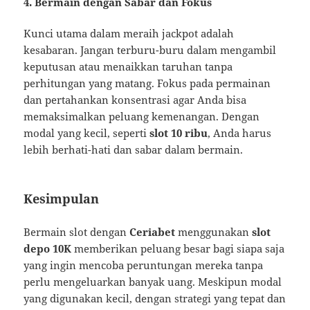
4. Bermain dengan Sabar dan Fokus
Kunci utama dalam meraih jackpot adalah
kesabaran. Jangan terburu-buru dalam mengambil
keputusan atau menaikkan taruhan tanpa
perhitungan yang matang. Fokus pada permainan
dan pertahankan konsentrasi agar Anda bisa
memaksimalkan peluang kemenangan. Dengan
modal yang kecil, seperti
slot 10 ribu
, Anda harus
lebih berhati-hati dan sabar dalam bermain.
Kesimpulan
Bermain slot dengan
Ceriabet
menggunakan
slot
depo 10K
memberikan peluang besar bagi siapa saja
yang ingin mencoba peruntungan mereka tanpa
perlu mengeluarkan banyak uang. Meskipun modal
yang digunakan kecil, dengan strategi yang tepat dan