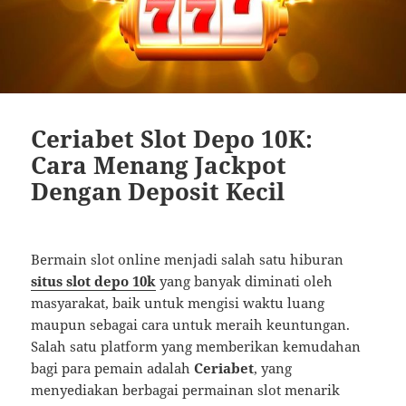
Ceriabet Slot Depo 10K:
Cara Menang Jackpot
Dengan Deposit Kecil
Bermain slot online menjadi salah satu hiburan
situs slot depo 10k
yang banyak diminati oleh
masyarakat, baik untuk mengisi waktu luang
maupun sebagai cara untuk meraih keuntungan.
Salah satu platform yang memberikan kemudahan
bagi para pemain adalah
Ceriabet
, yang
menyediakan berbagai permainan slot menarik