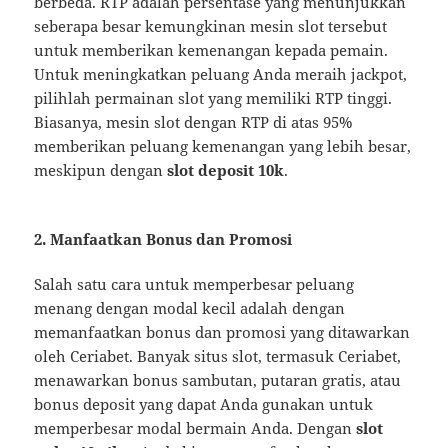
berbeda. RTP adalah persentase yang menunjukkan
seberapa besar kemungkinan mesin slot tersebut
untuk memberikan kemenangan kepada pemain.
Untuk meningkatkan peluang Anda meraih jackpot,
pilihlah permainan slot yang memiliki RTP tinggi.
Biasanya, mesin slot dengan RTP di atas 95%
memberikan peluang kemenangan yang lebih besar,
meskipun dengan
slot deposit 10k
.
2. Manfaatkan Bonus dan Promosi
Salah satu cara untuk memperbesar peluang
menang dengan modal kecil adalah dengan
memanfaatkan bonus dan promosi yang ditawarkan
oleh Ceriabet. Banyak situs slot, termasuk Ceriabet,
menawarkan bonus sambutan, putaran gratis, atau
bonus deposit yang dapat Anda gunakan untuk
memperbesar modal bermain Anda. Dengan
slot