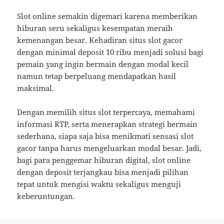
Slot online semakin digemari karena memberikan
hiburan seru sekaligus kesempatan meraih
kemenangan besar. Kehadiran situs slot gacor
dengan minimal deposit 10 ribu menjadi solusi bagi
pemain yang ingin bermain dengan modal kecil
namun tetap berpeluang mendapatkan hasil
maksimal.
Dengan memilih situs slot terpercaya, memahami
informasi RTP, serta menerapkan strategi bermain
sederhana, siapa saja bisa menikmati sensasi slot
gacor tanpa harus mengeluarkan modal besar. Jadi,
bagi para penggemar hiburan digital, slot online
dengan deposit terjangkau bisa menjadi pilihan
tepat untuk mengisi waktu sekaligus menguji
keberuntungan.