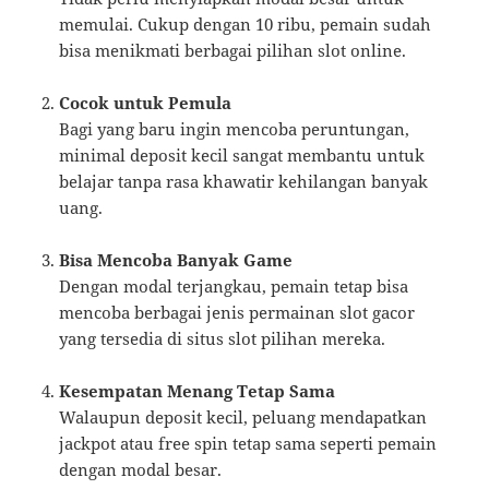
memulai. Cukup dengan 10 ribu, pemain sudah
bisa menikmati berbagai pilihan slot online.
Cocok untuk Pemula
Bagi yang baru ingin mencoba peruntungan,
minimal deposit kecil sangat membantu untuk
belajar tanpa rasa khawatir kehilangan banyak
uang.
Bisa Mencoba Banyak Game
Dengan modal terjangkau, pemain tetap bisa
mencoba berbagai jenis permainan slot gacor
yang tersedia di situs slot pilihan mereka.
Kesempatan Menang Tetap Sama
Walaupun deposit kecil, peluang mendapatkan
jackpot atau free spin tetap sama seperti pemain
dengan modal besar.