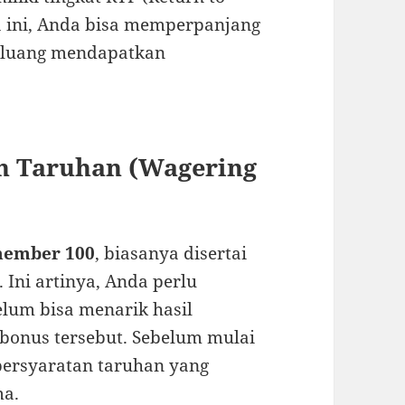
ra ini, Anda bisa memperpanjang
eluang mendapatkan
an Taruhan (Wagering
member 100
, biasanya disertai
 Ini artinya, Anda perlu
elum bisa menarik hasil
bonus tersebut. Sebelum mulai
ersyaratan taruhan yang
ma.