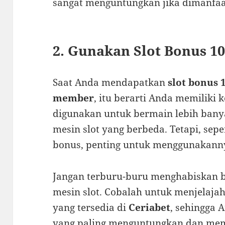
sangat menguntungkan jika dimanfaa
2. Gunakan Slot Bonus 10
Saat Anda mendapatkan
slot bonus 
member
, itu berarti Anda memiliki 
digunakan untuk bermain lebih ban
mesin slot yang berbeda. Tetapi, sepe
bonus, penting untuk menggunakanny
Jangan terburu-buru menghabiskan bo
mesin slot. Cobalah untuk menjelaja
yang tersedia di
Ceriabet
, sehingga
yang paling menguntungkan dan memil