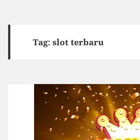
Tag:
slot terbaru