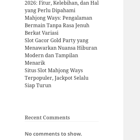
2026: Fitur, Kelebihan, dan Hal
yang Perlu Dipahami
Mahjong Ways: Pengalaman
Bermain Tanpa Rasa Jenuh
Berkat Variasi
Slot Gacor Gold Party yang
Menawarkan Nuansa Hiburan
Modern dan Tampilan
Menarik
Situs Slot Mahjong Ways
Terpopuler, Jackpot Selalu
Siap Turun
Recent Comments
No comments to show.