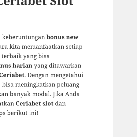
eriabet Slot
al keberuntungan
bonus new
 cara kita memanfaatkan setiap
 terbaik yang bisa
nus harian
yang ditawarkan
Ceriabet
. Dengan mengetahui
 bisa meningkatkan peluang
an banyak modal. Jika Anda
atkan
Ceriabet slot
dan
ps berikut ini!