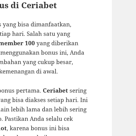
us di Ceriabet
us yang bisa dimanfaatkan,
tiap hari. Salah satu yang
 member 100
yang diberikan
 menggunakan bonus ini, Anda
mbahan yang cukup besar,
kemenangan di awal.
bonus pertama.
Ceriabet
sering
ang bisa diakses setiap hari. Ini
in lebih lama dan lebih sering
. Pastikan Anda selalu cek
lot
, karena bonus ini bisa