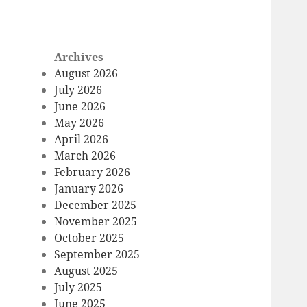
Archives
August 2026
July 2026
June 2026
May 2026
April 2026
March 2026
February 2026
January 2026
December 2025
November 2025
October 2025
September 2025
August 2025
July 2025
June 2025