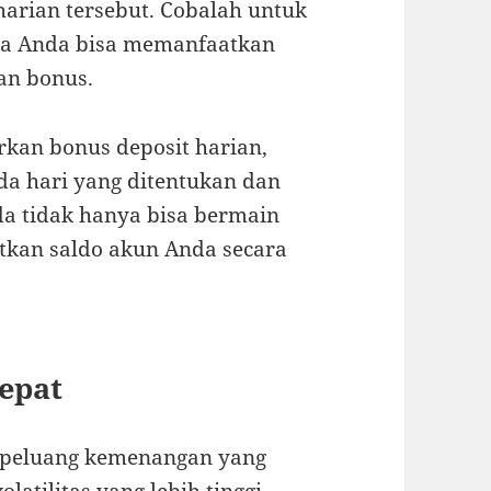
arian tersebut. Cobalah untuk
ga Anda bisa memanfaatkan
an bonus.
an bonus deposit harian,
da hari yang ditentukan dan
da tidak hanya bisa bermain
atkan saldo akun Anda secara
Tepat
 peluang kemenangan yang