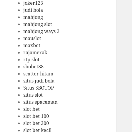
joker123
judi bola
mahjong
mahjong slot
mahjong ways 2
mauslot
maxbet
rajamerak
rtp slot
sbobet88
scatter hitam
situs judi bola
Situs SBOTOP
situs slot
situs spaceman
slot bet
slot bet 100
slot bet 200
slot bet kecil