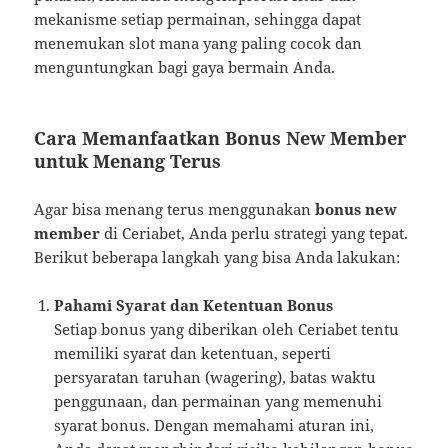
mekanisme setiap permainan, sehingga dapat
menemukan slot mana yang paling cocok dan
menguntungkan bagi gaya bermain Anda.
Cara Memanfaatkan Bonus New Member
untuk Menang Terus
Agar bisa menang terus menggunakan
bonus new
member
di Ceriabet, Anda perlu strategi yang tepat.
Berikut beberapa langkah yang bisa Anda lakukan:
Pahami Syarat dan Ketentuan Bonus
Setiap bonus yang diberikan oleh Ceriabet tentu
memiliki syarat dan ketentuan, seperti
persyaratan taruhan (wagering), batas waktu
penggunaan, dan permainan yang memenuhi
syarat bonus. Dengan memahami aturan ini,