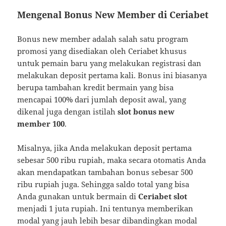
Mengenal Bonus New Member di Ceriabet
Bonus new member adalah salah satu program
promosi yang disediakan oleh Ceriabet khusus
untuk pemain baru yang melakukan registrasi dan
melakukan deposit pertama kali. Bonus ini biasanya
berupa tambahan kredit bermain yang bisa
mencapai 100% dari jumlah deposit awal, yang
dikenal juga dengan istilah
slot bonus new
member 100
.
Misalnya, jika Anda melakukan deposit pertama
sebesar 500 ribu rupiah, maka secara otomatis Anda
akan mendapatkan tambahan bonus sebesar 500
ribu rupiah juga. Sehingga saldo total yang bisa
Anda gunakan untuk bermain di
Ceriabet slot
menjadi 1 juta rupiah. Ini tentunya memberikan
modal yang jauh lebih besar dibandingkan modal