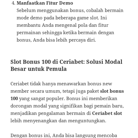
Manfaatkan Fitur Demo
Sebelum menggunakan bonus, cobalah bermain
mode demo pada beberapa game slot. Ini
membantu Anda mengenal pola dan fitur
permainan sehingga ketika bermain dengan
bonus, Anda bisa lebih percaya diri.
Slot Bonus 100 di Ceriabet: Solusi Modal
Besar untuk Pemula
Ceriabet tidak hanya menawarkan bonus new
member secara umum, tetapi juga paket
slot bonus
100
yang sangat populer. Bonus ini memberikan
dorongan modal yang signifikan bagi pemain baru,
menjadikan pengalaman bermain di
Ceriabet slot
lebih menyenangkan dan menguntungkan.
Dengan bonus ini, Anda bisa langsung mencoba