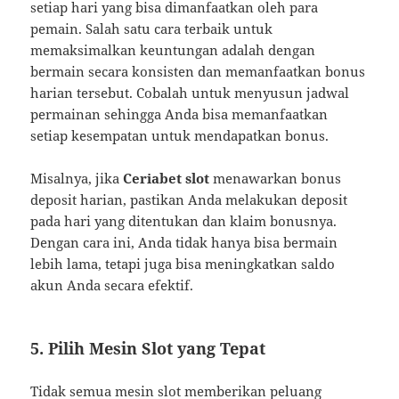
setiap hari yang bisa dimanfaatkan oleh para
pemain. Salah satu cara terbaik untuk
memaksimalkan keuntungan adalah dengan
bermain secara konsisten dan memanfaatkan bonus
harian tersebut. Cobalah untuk menyusun jadwal
permainan sehingga Anda bisa memanfaatkan
setiap kesempatan untuk mendapatkan bonus.
Misalnya, jika
Ceriabet slot
menawarkan bonus
deposit harian, pastikan Anda melakukan deposit
pada hari yang ditentukan dan klaim bonusnya.
Dengan cara ini, Anda tidak hanya bisa bermain
lebih lama, tetapi juga bisa meningkatkan saldo
akun Anda secara efektif.
5. Pilih Mesin Slot yang Tepat
Tidak semua mesin slot memberikan peluang