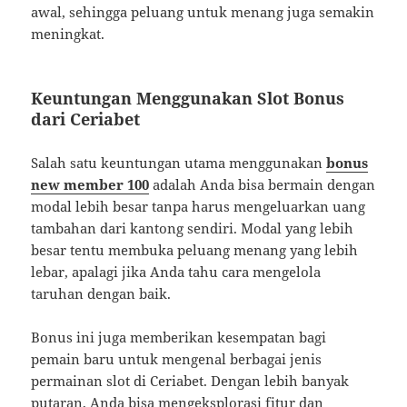
awal, sehingga peluang untuk menang juga semakin
meningkat.
Keuntungan Menggunakan Slot Bonus
dari Ceriabet
Salah satu keuntungan utama menggunakan
bonus
new member 100
adalah Anda bisa bermain dengan
modal lebih besar tanpa harus mengeluarkan uang
tambahan dari kantong sendiri. Modal yang lebih
besar tentu membuka peluang menang yang lebih
lebar, apalagi jika Anda tahu cara mengelola
taruhan dengan baik.
Bonus ini juga memberikan kesempatan bagi
pemain baru untuk mengenal berbagai jenis
permainan slot di Ceriabet. Dengan lebih banyak
putaran, Anda bisa mengeksplorasi fitur dan