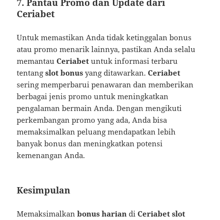
7. Pantau Promo dan Update dari
Ceriabet
Untuk memastikan Anda tidak ketinggalan bonus
atau promo menarik lainnya, pastikan Anda selalu
memantau
Ceriabet
untuk informasi terbaru
tentang
slot bonus
yang ditawarkan.
Ceriabet
sering memperbarui penawaran dan memberikan
berbagai jenis promo untuk meningkatkan
pengalaman bermain Anda. Dengan mengikuti
perkembangan promo yang ada, Anda bisa
memaksimalkan peluang mendapatkan lebih
banyak bonus dan meningkatkan potensi
kemenangan Anda.
Kesimpulan
Memaksimalkan
bonus harian
di
Ceriabet slot