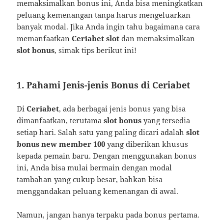
memaksimalkan bonus ini, Anda bisa meningkatkan
peluang kemenangan tanpa harus mengeluarkan
banyak modal. Jika Anda ingin tahu bagaimana cara
memanfaatkan
Ceriabet slot
dan memaksimalkan
slot bonus
, simak tips berikut ini!
1. Pahami Jenis-jenis Bonus di Ceriabet
Di
Ceriabet
, ada berbagai jenis bonus yang bisa
dimanfaatkan, terutama
slot bonus
yang tersedia
setiap hari. Salah satu yang paling dicari adalah
slot
bonus new member 100
yang diberikan khusus
kepada pemain baru. Dengan menggunakan bonus
ini, Anda bisa mulai bermain dengan modal
tambahan yang cukup besar, bahkan bisa
menggandakan peluang kemenangan di awal.
Namun, jangan hanya terpaku pada bonus pertama.