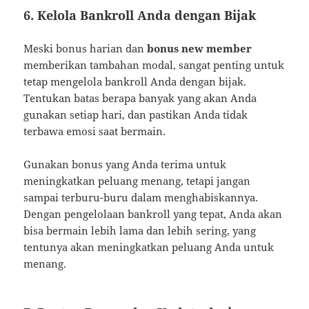
6. Kelola Bankroll Anda dengan Bijak
Meski bonus harian dan
bonus new member
memberikan tambahan modal, sangat penting untuk
tetap mengelola bankroll Anda dengan bijak.
Tentukan batas berapa banyak yang akan Anda
gunakan setiap hari, dan pastikan Anda tidak
terbawa emosi saat bermain.
Gunakan bonus yang Anda terima untuk
meningkatkan peluang menang, tetapi jangan
sampai terburu-buru dalam menghabiskannya.
Dengan pengelolaan bankroll yang tepat, Anda akan
bisa bermain lebih lama dan lebih sering, yang
tentunya akan meningkatkan peluang Anda untuk
menang.