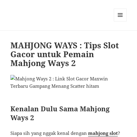
MENU
AND
WIDGETS
MAHJONG WAYS : Tips Slot
Gacor untuk Pemain
Mahjong Ways 2
Kenalan Dulu Sama Mahjong
Ways 2
Siapa sih yang nggak kenal dengan
mahjong slot
?