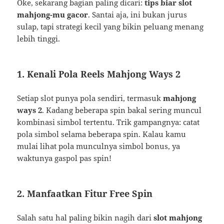
Oke, sekarang bagian paling dicari:
tips biar slot
mahjong-mu gacor
. Santai aja, ini bukan jurus
sulap, tapi strategi kecil yang bikin peluang menang
lebih tinggi.
1. Kenali Pola Reels Mahjong Ways 2
Setiap slot punya pola sendiri, termasuk
mahjong
ways 2
. Kadang beberapa spin bakal sering muncul
kombinasi simbol tertentu. Trik gampangnya: catat
pola simbol selama beberapa spin. Kalau kamu
mulai lihat pola munculnya simbol bonus, ya
waktunya gaspol pas spin!
2. Manfaatkan Fitur Free Spin
Salah satu hal paling bikin nagih dari
slot mahjong