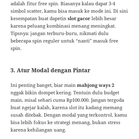
adalah fitur free spin. Biasanya kalau dapat 3-4
simbol scatter, kamu bisa masuk ke mode ini. Di sini
kesempatan buat dapetin
slot gacor
lebih besar
karena peluang kombinasi menang meningkat.
Tipsnya: jangan terburu-buru, nikmati dulu
beberapa spin reguler untuk “nanti” masuk free
spin.
3. Atur Modal dengan Pintar
Ini penting banget, biar main
mahjong ways 2
nggak bikin dompet kering. Tentuin dulu budget
main, misal sehari cuma Rp100.000. Jangan tergoda
buat ngejar kalah, karena slot itu kadang memang
susah ditebak. Dengan modal yang terkontrol, kamu
bisa lebih fokus ke strategi menang, bukan stress
karena kehilangan uang.