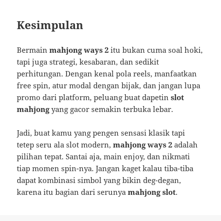
Kesimpulan
Bermain
mahjong ways 2
itu bukan cuma soal hoki,
tapi juga strategi, kesabaran, dan sedikit
perhitungan. Dengan kenal pola reels, manfaatkan
free spin, atur modal dengan bijak, dan jangan lupa
promo dari platform, peluang buat dapetin
slot
mahjong
yang gacor semakin terbuka lebar.
Jadi, buat kamu yang pengen sensasi klasik tapi
tetep seru ala slot modern,
mahjong ways 2
adalah
pilihan tepat. Santai aja, main enjoy, dan nikmati
tiap momen spin-nya. Jangan kaget kalau tiba-tiba
dapat kombinasi simbol yang bikin deg-degan,
karena itu bagian dari serunya
mahjong slot
.