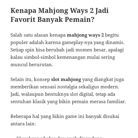
Kenapa Mahjong Ways 2 Jadi
Favorit Banyak Pemain?
Salah satu alasan kenapa
mahjong ways 2
begitu
populer adalah karena gameplay-nya yang dinamis.
Setiap spin bisa berubah jadi momen besar, apalagi
kalau simbol-simbol kemenangan mulai sering
muncul berurutan.
Selain itu, konsep
slot mahjong
yang diangkat juga
memberikan sensasi nostalgia sekaligus modern.
Jadi, walaupun bentuknya slot digital, tetap ada
sentuhan klasik yang bikin pemain merasa familiar.
Beberapa hal yang bikin game ini banyak disukai
antara lain: