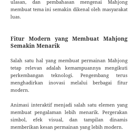
ulasan, dan pembahasan mengenai Mahjong
membuat tema ini semakin dikenal oleh masyarakat
luas.
Fitur Modern yang Membuat Mahjong
Semakin Menarik
Salah satu hal yang membuat permainan Mahjong
tetap relevan adalah kemampuannya mengikuti
perkembangan teknologi. Pengembang terus
menghadirkan inovasi melalui berbagai fitur
modern.
Animasi interaktif menjadi salah satu elemen yang
membuat pengalaman lebih menarik. Pergerakan
simbol, efek visual, dan tampilan dinamis
memberikan kesan permainan yang lebih modern.