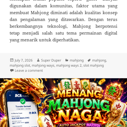
digunakan dalam komunitas, faktor utama yang
membuat Mahjong diminati adalah kualitas konsep
dan pengalaman yang ditawarkan. Dengan terus
berkembangnya teknologi, Mahjong berpotensi
tetap menjadi salah satu tema permainan digital
yang menarik untuk diperhatikan.
Posted
Author
Categories
Tags
July 7, 2026
Super Duper
mahjong
mahjong
,
on
mahjong slot
,
mahjong ways
,
mahjong ways 2
,
slot mahjong
on Mengupas Slot Gacor Mahjong yang Sedang Ramai
Leave a comment