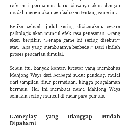
referensi permainan baru biasanya akan dengan
mudah menemukan pembahasan tentang game ini.
Ketika sebuah judul sering dibicarakan, secara
psikologis akan muncul efek rasa penasaran. Orang
akan berpikir, “Kenapa game ini sering disebut?”
atau “Apa yang membuatnya berbeda?” Dari sinilah
proses pencarian dimulai.
Selain itu, banyak konten kreator yang membahas
Mahjong Ways dari berbagai sudut pandang, mulai
dari tampilan, fitur permainan, hingga pengalaman
bermain. Hal ini membuat nama Mahjong Ways
semakin sering muncul di radar para pemula.
Gameplay yang Dianggap Mudah
Dipahami