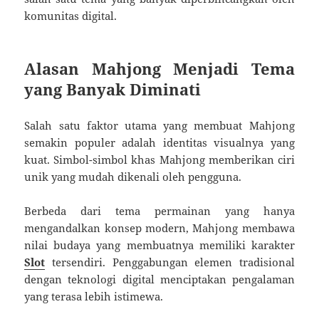
komunitas digital.
Alasan Mahjong Menjadi Tema
yang Banyak Diminati
Salah satu faktor utama yang membuat Mahjong
semakin populer adalah identitas visualnya yang
kuat. Simbol-simbol khas Mahjong memberikan ciri
unik yang mudah dikenali oleh pengguna.
Berbeda dari tema permainan yang hanya
mengandalkan konsep modern, Mahjong membawa
nilai budaya yang membuatnya memiliki karakter
Slot
tersendiri. Penggabungan elemen tradisional
dengan teknologi digital menciptakan pengalaman
yang terasa lebih istimewa.