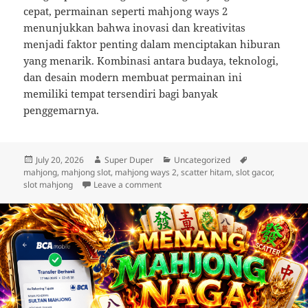
cepat, permainan seperti mahjong ways 2
menunjukkan bahwa inovasi dan kreativitas
menjadi faktor penting dalam menciptakan hiburan
yang menarik. Kombinasi antara budaya, teknologi,
dan desain modern membuat permainan ini
memiliki tempat tersendiri bagi banyak
penggemarnya.
Posted
Author
Categories
Tags
July 20, 2026
Super Duper
Uncategorized
on
mahjong
,
mahjong slot
,
mahjong ways 2
,
scatter hitam
,
slot gacor
,
on MAHJONG WAYS : Mahjong Ways 2
slot mahjong
Leave a comment