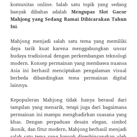
komunitas online. Salah satu topik yang sedang
banyak dibahas adalah
Mengupas Slot Gacor
Mahjong yang Sedang Ramai Dibicarakan Tahun
Ini
.
Mahjong menjadi salah satu tema yang memiliki
daya tarik kuat karena menggabungkan unsur
budaya tradisional dengan perkembangan teknologi
modern. Konsep permainan yang membawa nuansa
Asia ini berhasil menciptakan pengalaman visual
berbeda dibandingkan tema permainan digital
lainnya.
Kepopuleran Mahjong tidak hanya berasal dari
tampilan yang menarik, tetapi juga dari bagaimana
permainan ini mampu menghadirkan suasana yang
khas. Dengan perpaduan desain elegan, simbol
ikonik, dan fitur modern, Mahjong berhasil menjadi
salah satu tema yang banyak diperbincangkan oleh