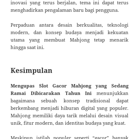
inovasi yang terus berjalan, tema ini dapat terus
menghadirkan pengalaman baru bagi pengguna.
Perpaduan antara desain berkualitas, teknologi
modern, dan konsep budaya menjadi kekuatan
utama yang membuat Mahjong tetap menarik
hingga saat ini.
Kesimpulan
Mengupas Slot Gacor Mahjong yang Sedang
Ramai Dibicarakan Tahun Ini
menunjukkan
bagaimana sebuah konsep tradisional dapat
berkembang menjadi hiburan digital yang populer.
Mahjong memiliki daya tarik melalui desain visual
unik, fitur modern, dan identitas budaya yang kuat.
Meskipun istilah populer seperti “gacor” banyak