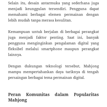
Selain itu, desain antarmuka yang sederhana juga
menjadi keunggulan tersendiri. Pengguna dapat
memahami berbagai elemen permainan dengan
lebih mudah tanpa merasa kesulitan.
Kemampuan untuk berjalan di berbagai perangkat
juga menjadi faktor penting. Saat ini, banyak
pengguna menginginkan pengalaman digital yang
fleksibel melalui smartphone maupun perangkat
lainnya.
Dengan dukungan teknologi tersebut, Mahjong
mampu mempertahankan daya tariknya di tengah
persaingan berbagai tema permainan digital.
Peran Komunitas dalam Popularitas
Mahjong