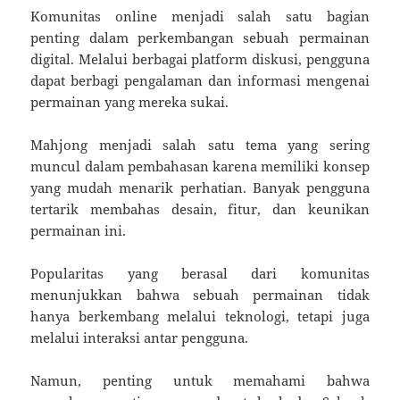
Komunitas online menjadi salah satu bagian
penting dalam perkembangan sebuah permainan
digital. Melalui berbagai platform diskusi, pengguna
dapat berbagi pengalaman dan informasi mengenai
permainan yang mereka sukai.
Mahjong menjadi salah satu tema yang sering
muncul dalam pembahasan karena memiliki konsep
yang mudah menarik perhatian. Banyak pengguna
tertarik membahas desain, fitur, dan keunikan
permainan ini.
Popularitas yang berasal dari komunitas
menunjukkan bahwa sebuah permainan tidak
hanya berkembang melalui teknologi, tetapi juga
melalui interaksi antar pengguna.
Namun, penting untuk memahami bahwa