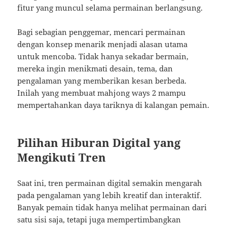
fitur yang muncul selama permainan berlangsung.
Bagi sebagian penggemar, mencari permainan
dengan konsep menarik menjadi alasan utama
untuk mencoba. Tidak hanya sekadar bermain,
mereka ingin menikmati desain, tema, dan
pengalaman yang memberikan kesan berbeda.
Inilah yang membuat mahjong ways 2 mampu
mempertahankan daya tariknya di kalangan pemain.
Pilihan Hiburan Digital yang
Mengikuti Tren
Saat ini, tren permainan digital semakin mengarah
pada pengalaman yang lebih kreatif dan interaktif.
Banyak pemain tidak hanya melihat permainan dari
satu sisi saja, tetapi juga mempertimbangkan