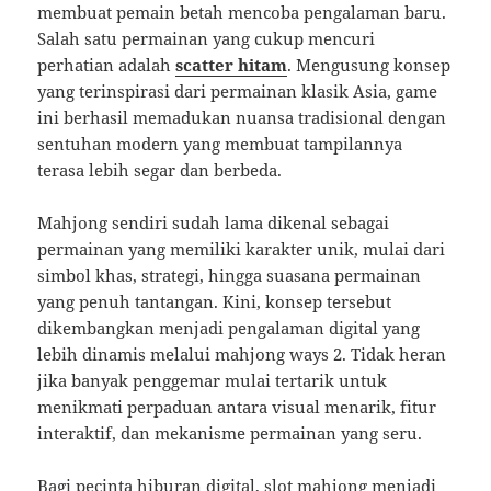
membuat pemain betah mencoba pengalaman baru.
Salah satu permainan yang cukup mencuri
perhatian adalah
scatter hitam
. Mengusung konsep
yang terinspirasi dari permainan klasik Asia, game
ini berhasil memadukan nuansa tradisional dengan
sentuhan modern yang membuat tampilannya
terasa lebih segar dan berbeda.
Mahjong sendiri sudah lama dikenal sebagai
permainan yang memiliki karakter unik, mulai dari
simbol khas, strategi, hingga suasana permainan
yang penuh tantangan. Kini, konsep tersebut
dikembangkan menjadi pengalaman digital yang
lebih dinamis melalui mahjong ways 2. Tidak heran
jika banyak penggemar mulai tertarik untuk
menikmati perpaduan antara visual menarik, fitur
interaktif, dan mekanisme permainan yang seru.
Bagi pecinta hiburan digital, slot mahjong menjadi